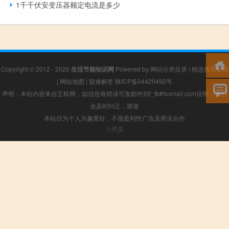
1千千伏安变压器额定电流是多少
Copyright © 2012 - 2026
生活节能知识网
Powered by
网站分类目录
|
精选推荐文章
|
网站地图
|
疑难解答
陕ICP备04429492号
声明：本站内容来自互联网，如信息有错误可发邮件到f_fb#foxmail.com说明，我们
会及时纠正，谢谢
本站仅为个人兴趣爱好，不接盈利性广告及商业合作
小男孩