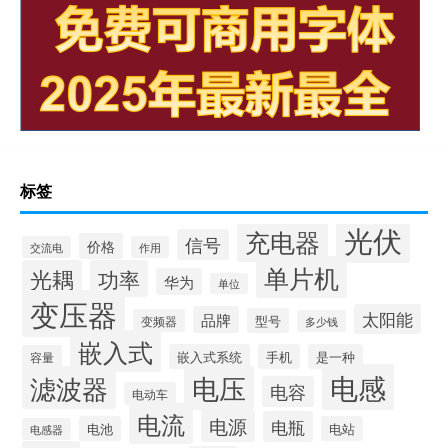
标签
光伏
充电器
信号
价格
交流电
作用
单片机
光耦
功率
华为
单位
变压器
太阳能
品牌
型号
变频器
多少钱
嵌入式
嵌入式系统
手机
是一种
容量
电感
滤波器
电压
电容
电动车
电流
电源
电瓶
电池
电站
电感器