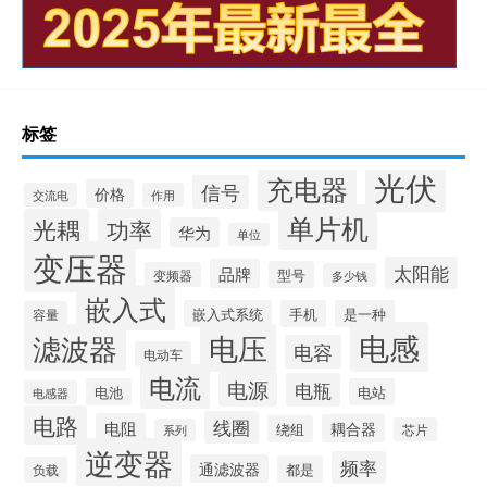
标签
光伏
充电器
信号
价格
交流电
作用
单片机
光耦
功率
华为
单位
变压器
太阳能
品牌
型号
变频器
多少钱
嵌入式
嵌入式系统
手机
是一种
容量
电感
滤波器
电压
电容
电动车
电流
电源
电瓶
电池
电站
电感器
电路
线圈
电阻
耦合器
绕组
芯片
系列
逆变器
频率
通滤波器
都是
负载