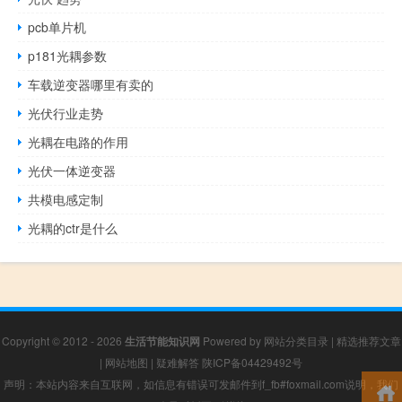
pcb单片机
p181光耦参数
车载逆变器哪里有卖的
光伏行业走势
光耦在电路的作用
光伏一体逆变器
共模电感定制
光耦的ctr是什么
Copyright © 2012 - 2026
生活节能知识网
Powered by
网站分类目录
|
精选推荐文章
|
网站地图
|
疑难解答
陕ICP备04429492号
声明：本站内容来自互联网，如信息有错误可发邮件到f_fb#foxmail.com说明，我们