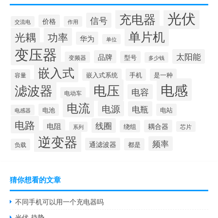
光伏
充电器
信号
价格
交流电
作用
单片机
光耦
功率
华为
单位
变压器
太阳能
品牌
型号
变频器
多少钱
嵌入式
嵌入式系统
手机
是一种
容量
电感
滤波器
电压
电容
电动车
电流
电源
电瓶
电池
电站
电感器
电路
线圈
电阻
耦合器
绕组
芯片
系列
逆变器
频率
通滤波器
都是
负载
猜你想看的文章
不同手机可以用一个充电器吗
光伏 趋势