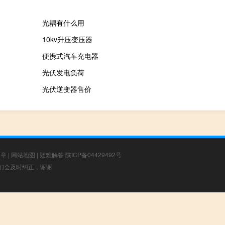
光耦有什么用
10kv升压变压器
便携式汽车充电器
光伏发电负荷
光伏逆变器售价
文章
|
网站地图
|
疑难解答
陕ICP备04429492号
，我们会及时纠正，谢谢