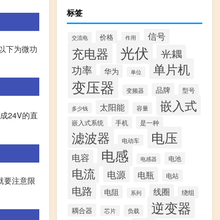
标签
信号
价格
交流电
作用
光伏
VA以下为微功
充电器
光耦
单片机
功率
华为
单位
变压器
品牌
型号
变频器
嵌入式
太阳能
容量
多少钱
成24V的直
嵌入式系统
手机
是一种
滤波器
电压
电动车
电感
电容
电池
电感器
电流
电源
电瓶
电站
就要注意限
电路
线圈
电阻
绕组
系列
逆变器
耦合器
负载
芯片