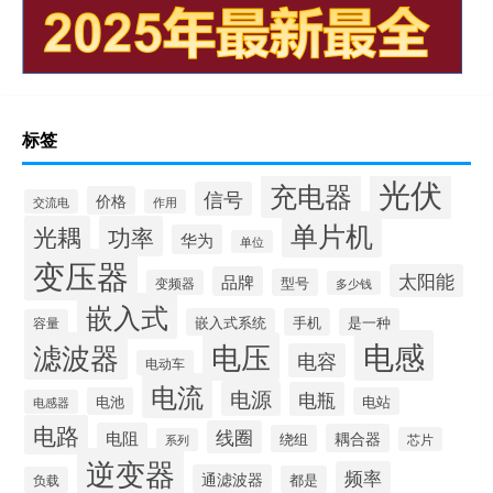
标签
光伏
充电器
信号
价格
交流电
作用
单片机
光耦
功率
华为
单位
变压器
太阳能
品牌
型号
变频器
多少钱
嵌入式
嵌入式系统
手机
是一种
容量
电感
滤波器
电压
电容
电动车
电流
电源
电瓶
电池
电站
电感器
电路
线圈
电阻
耦合器
绕组
芯片
系列
逆变器
频率
通滤波器
都是
负载