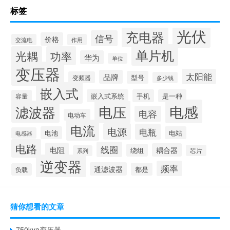
标签
光伏
充电器
信号
价格
交流电
作用
单片机
光耦
功率
华为
单位
变压器
太阳能
品牌
型号
变频器
多少钱
嵌入式
嵌入式系统
手机
是一种
容量
电感
滤波器
电压
电容
电动车
电流
电源
电瓶
电池
电站
电感器
电路
线圈
电阻
耦合器
绕组
芯片
系列
逆变器
频率
通滤波器
都是
负载
猜你想看的文章
750kva变压器