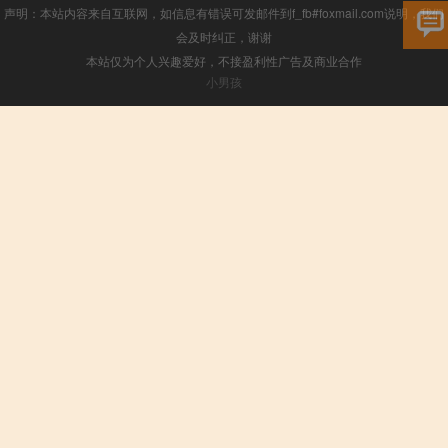
声明：本站内容来自互联网，如信息有错误可发邮件到f_fb#foxmail.com说明，我们
会及时纠正，谢谢
本站仅为个人兴趣爱好，不接盈利性广告及商业合作
小男孩