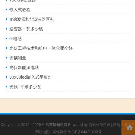
嵌入式教程
iir滤波器和fir滤波器区别
逆变器一瓦多少钱
0r电感
光伏工程技术和机电一体化哪个好
光耦测量
光伏新能源电站
30x30led嵌入式平板灯
光伏1平米多少瓦
Copyright © 2012 - 2026
生活节能知识网
Powered by
网站分类目录
|
精选推荐文章
|
网站地图
|
疑难解答
陕ICP备04429492号