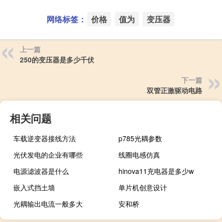
网络标签：
价格
值为
变压器
上一篇
250的变压器是多少千伏
下一篇
双管正激驱动电路
相关问题
车载逆变器接线方法
p785光耦参数
光伏发电的企业有哪些
线圈电感仿真
电源滤波器是什么
hinova11充电器是多少w
嵌入式挡土墙
单片机创意设计
光耦输出电流一般多大
安和桥