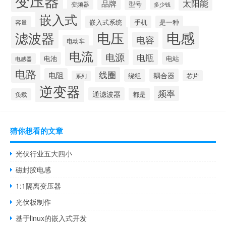
变压器
太阳能
品牌
型号
变频器
多少钱
嵌入式
嵌入式系统
手机
是一种
容量
电感
滤波器
电压
电容
电动车
电流
电源
电瓶
电池
电站
电感器
电路
线圈
电阻
耦合器
绕组
芯片
系列
逆变器
频率
通滤波器
都是
负载
猜你想看的文章
光伏行业五大四小
磁封胶电感
1:1隔离变压器
光伏板制作
基于linux的嵌入式开发