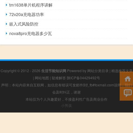
tm1638单片机程序讲解
72v20a充电器功率
嵌入式风险防控
nova8pro充电器多少瓦
Copyright © 2012 - 2026
生活节能知识网
Powered by
网站分类目录
|
精选推荐文章
|
网站地图
|
疑难解答
陕ICP备04429492号
声明：本站内容来自互联网，如信息有错误可发邮件到f_fb#foxmail.com说明，我们
会及时纠正，谢谢
本站仅为个人兴趣爱好，不接盈利性广告及商业合作
小男孩