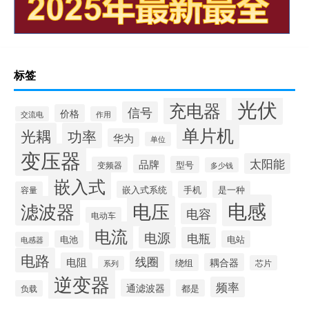
标签
光伏
充电器
信号
价格
交流电
作用
单片机
光耦
功率
华为
单位
变压器
太阳能
品牌
型号
变频器
多少钱
嵌入式
嵌入式系统
手机
是一种
容量
电感
滤波器
电压
电容
电动车
电流
电源
电瓶
电池
电站
电感器
电路
线圈
电阻
耦合器
绕组
芯片
系列
逆变器
频率
通滤波器
都是
负载