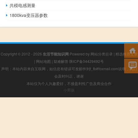
共模电感测量
1800kva变压器参数
Copyright © 2012 - 2026
生活节能知识网
Powered by
网站分类目录
|
精选推荐文章
|
网站地图
|
疑难解答
陕ICP备04429492号
声明：本站内容来自互联网，如信息有错误可发邮件到f_fb#foxmail.com说明，我们
会及时纠正，谢谢
本站仅为个人兴趣爱好，不接盈利性广告及商业合作
小男孩