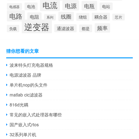
电流
电源
电瓶
电池
电站
电感器
电路
线圈
电阻
耦合器
绕组
芯片
系列
逆变器
频率
通滤波器
都是
负载
猜你想看的文章
波来特头灯充电器规格
电源滤波器 品牌
单片机nop的头文件
matlab cic滤波器
816d光耦
常见的嵌入式处理器有哪些
国产嵌入式rtos
32系列单片机