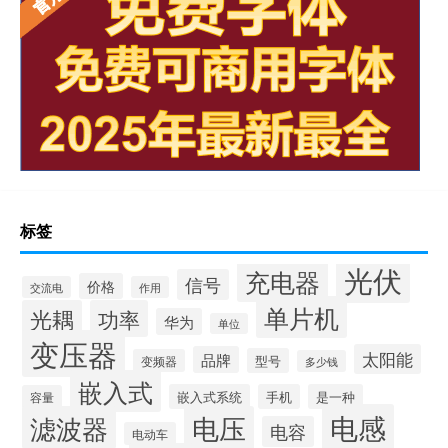
标签
光伏
充电器
信号
价格
交流电
作用
单片机
光耦
功率
华为
单位
变压器
太阳能
品牌
型号
变频器
多少钱
嵌入式
嵌入式系统
手机
是一种
容量
电感
滤波器
电压
电容
电动车