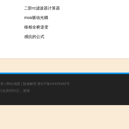
二阶rc滤波器计算器
mos驱动光耦
移相全桥逆变
感抗的公式
文章
|
网站地图
|
疑难解答
陕ICP备04429492号
，我们会及时纠正，谢谢