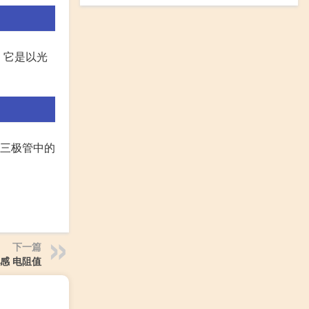
耦。它是以光
敏三极管中的
下一篇
电感 电阻值