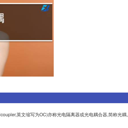
icalcoupler,英文缩写为OC)亦称光电隔离器或光电耦合器,简称