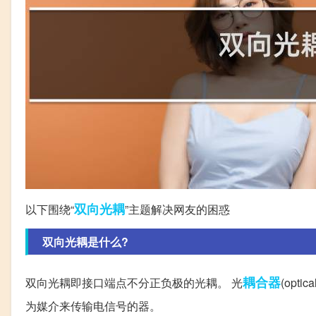
双向
光耦
以下围绕“
”主题解决网友的困惑
双向光耦是什么?
耦合器
双向光耦即接口端点不分正负极的光耦。 光
(opt
为媒介来传输电信号的器。