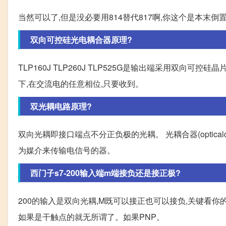
当然可以了,但是没必要用814替代817啊,你这个是本末倒
双向可控硅光电耦合器原理?
TLP160J TLP260J TLP525G是输出端采用双向
下,在交流电的任意相位,只要收到。
双光耦电路原理?
双向光耦即接口端点不分正负极的光耦。 光耦合器(optical
为媒介来传输电信号的器。
西门子s7-200输入端m端接负还是接正极?
200的输入是双向光耦,M既可以接正也可以接负,关键看你
如果是干触点的就无所谓了。如果PNP。