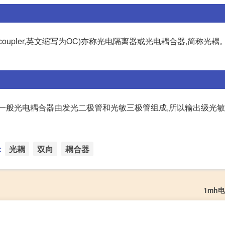
coupler,英文缩写为OC)亦称光电隔离器或光电耦合器,简称光
 一般光电耦合器由发光二极管和光敏三极管组成,所以输出级光
：
光耦
双向
耦合器
1mh