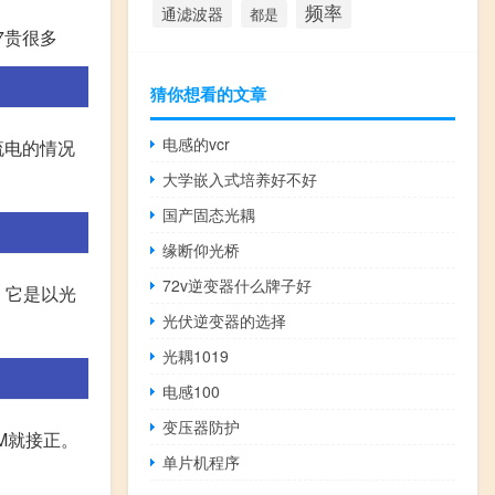
频率
通滤波器
都是
7贵很多
猜你想看的文章
电感的vcr
交流电的情况
大学嵌入式培养好不好
国产固态光耦
缘断仰光桥
72v逆变器什么牌子好
耦。它是以光
光伏逆变器的选择
光耦1019
电感100
变压器防护
M就接正。
单片机程序