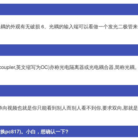
察光耦的外观有无破损 6、光耦的输入端可以看做一个发光二极管
coupler,英文缩写为OC)亦称光电隔离器或光电耦合器,简称光耦
单向视频也就是你只能看到别人而别人看不到你,要求双向,那就
换pc817)。小白，想确认一下?