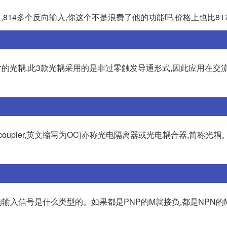
置,814多个反向输入,你这个不是浪费了他的功能吗,价格上也比81
可控硅晶片的光耦,此3款光耦采用的是非过零触发导通形式,因此应用在
coupler,英文缩写为OC)亦称光电隔离器或光电耦合器,简称光
的输入信号是什么类型的。如果都是PNP的M就接负,都是NPN的