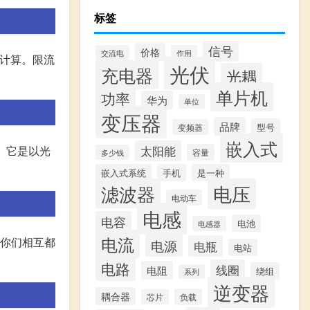
标签
信号
价格
交流电
作用
来计算。限流
光伏
充电器
光耦
单片机
功率
华为
单位
变压器
品牌
型号
变频器
嵌入式
。 它是以光
太阳能
容量
多少钱
嵌入式系统
手机
是一种
滤波器
电压
电动车
电感
电容
电池
电感器
电流
是你们相互都
电源
电瓶
电站
电路
线圈
电阻
绕组
系列
逆变器
耦合器
负载
芯片