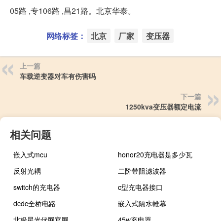
05路 ,专106路 ,昌21路。北京华泰。
网络标签：
北京
厂家
变压器
上一篇
车载逆变器对车有伤害吗
下一篇
1250kva变压器额定电流
相关问题
嵌入式mcu
honor20充电器是多少瓦
反射光耦
二阶带阻滤波器
switch的充电器
c型充电器接口
dcdc全桥电路
嵌入式隔水帷幕
北极星光伏网官网
45w充电器