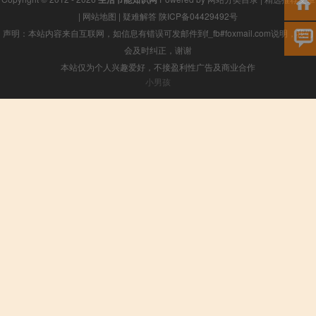
|
网站地图
|
疑难解答
陕ICP备04429492号
声明：本站内容来自互联网，如信息有错误可发邮件到f_fb#foxmail.com说明，我们
会及时纠正，谢谢
本站仅为个人兴趣爱好，不接盈利性广告及商业合作
小男孩