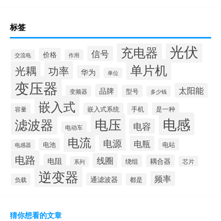
标签
光伏
充电器
信号
价格
交流电
作用
单片机
光耦
功率
华为
单位
变压器
太阳能
品牌
型号
变频器
多少钱
嵌入式
嵌入式系统
手机
是一种
容量
电感
滤波器
电压
电容
电动车
电流
电源
电瓶
电池
电站
电感器
电路
线圈
电阻
耦合器
绕组
芯片
系列
逆变器
频率
通滤波器
都是
负载
猜你想看的文章