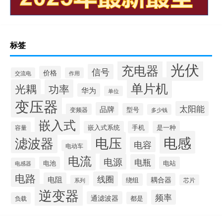
标签
光伏
充电器
信号
价格
交流电
作用
单片机
光耦
功率
华为
单位
变压器
太阳能
品牌
型号
变频器
多少钱
嵌入式
嵌入式系统
手机
是一种
容量
电感
滤波器
电压
电容
电动车
电流
电源
电瓶
电池
电站
电感器
电路
线圈
电阻
耦合器
绕组
芯片
系列
逆变器
频率
通滤波器
都是
负载