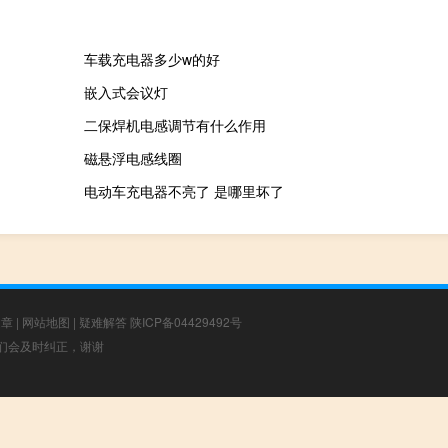
车载充电器多少w的好
嵌入式会议灯
二保焊机电感调节有什么作用
磁悬浮电感线圈
电动车充电器不亮了 是哪里坏了
文章
|
网站地图
|
疑难解答
陕ICP备04429492号
，我们会及时纠正，谢谢