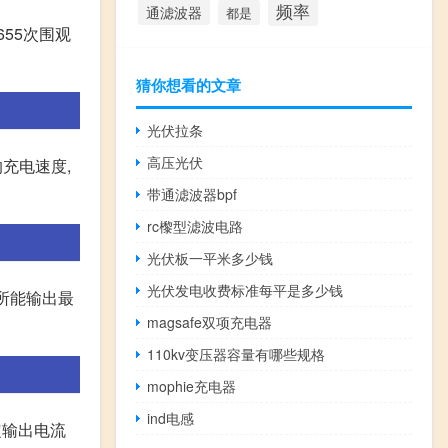
频率
通滤波器
都是
655次围观
猜你想看的文章
光伏拉条
高压光伏
充电速度,
带通滤波器bpf
rc㰀型滤波电路
光伏板一平米多少钱
光伏发电收费标准每平是多少钱
器所能输出最
magsafe双项充电器
110kv变压器容量有哪些规格
mophie充电器
ind电感
定输出电流