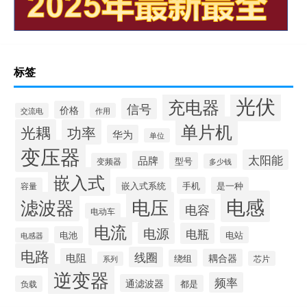
标签
光伏
充电器
信号
价格
交流电
作用
单片机
光耦
功率
华为
单位
变压器
太阳能
品牌
型号
变频器
多少钱
嵌入式
嵌入式系统
手机
是一种
容量
电感
滤波器
电压
电容
电动车
电流
电源
电瓶
电池
电站
电感器
电路
线圈
电阻
耦合器
绕组
芯片
系列
逆变器
频率
通滤波器
都是
负载