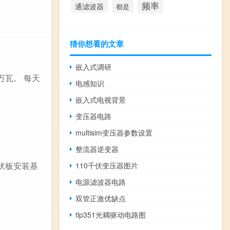
频率
通滤波器
都是
猜你想看的文章
嵌入式调研
万瓦。 每天
电感知识
嵌入式电视背景
变压器电路
multisim变压器参数设置
整流器逆变器
伏板安装基
110千伏变压器图片
电源滤波器电路
双管正激优缺点
tlp351光耦驱动电路图