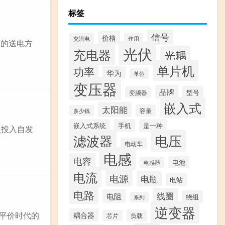
标签
信号
价格
交流电
作用
V的送电方
光伏
充电器
光耦
单片机
功率
华为
单位
变压器
品牌
型号
变频器
嵌入式
太阳能
容量
多少钱
嵌入式系统
手机
是一种
点投入自发
滤波器
电压
电动车
电感
电容
电池
电感器
电流
电源
电瓶
电站
电路
线圈
电阻
绕组
系列
逆变器
入平价时代的
耦合器
负载
芯片