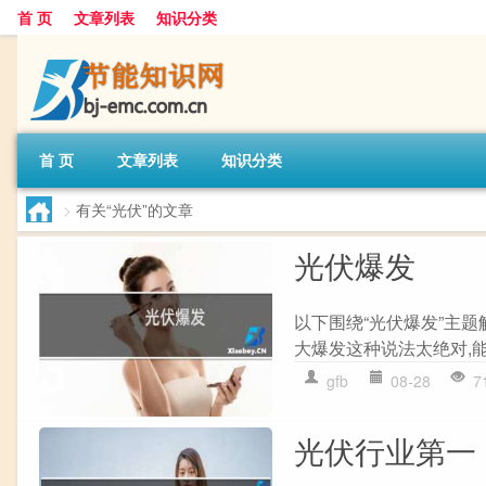
首 页
文章列表
知识分类
首 页
文章列表
知识分类
>
有关“光伏”的文章
光伏爆发
以下围绕“光伏爆发”主
大爆发这种说法太绝对,能
gfb
08-28
7
光伏行业第一