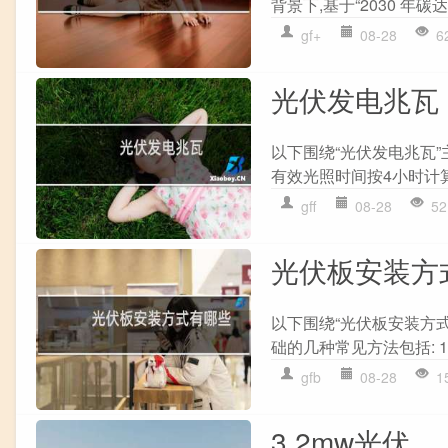
背景下,基于“2030 年碳达峰
gf+
08-28
6
光伏发电兆瓦
以下围绕“光伏发电兆瓦”
有效光照时间按4小时计算
gff
08-28
52
光伏板安装方
以下围绕“光伏板安装方
础的几种常见方法包括: 1.
gfb
08-28
1
3.2mw光伏