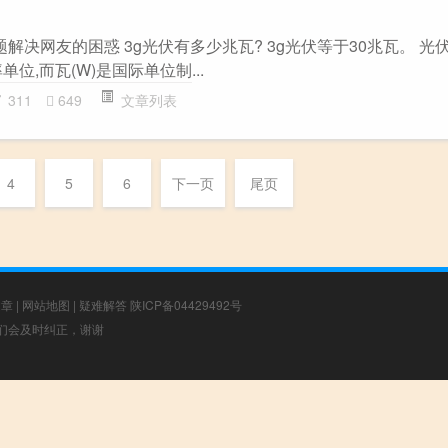
主题解决网友的困惑 3g光伏有多少兆瓦? 3g光伏等于30兆瓦。 光
位,而瓦(W)是国际单位制...
311
649
文章列表
4
5
6
下一页
尾页
文章
|
网站地图
|
疑难解答
陕ICP备04429492号
，我们会及时纠正，谢谢