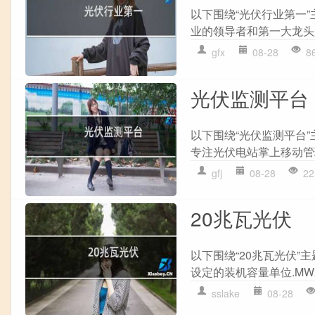
以下围绕“光伏行业第一
业的领导者和第一大龙头股
gfx
08-28
8
光伏监测平台
以下围绕“光伏监测平台”主
专注光伏电站掌上移动管理
gfj
08-28
22
20兆瓦光伏
以下围绕“20兆瓦光伏”主
设定的装机容量单位.MW就
sslake
08-28