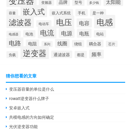
变压器
太阳能
品牌
型号
变频器
多少钱
嵌入式
嵌入式系统
手机
是一种
容量
电感
滤波器
电压
电容
电动车
电流
电源
电瓶
电池
电站
电感器
电路
线圈
电阻
耦合器
绕组
芯片
系列
逆变器
频率
通滤波器
都是
负载
猜你想看的文章
变压器容量的单位是什么
rowatt逆变器什么牌子
安卓嵌入式
共模电感的方向如何确定
光伏逆变器功能