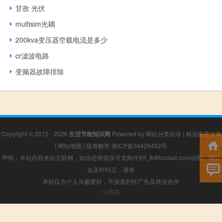
甘孜 光伏
multisim光耦
200kva变压器空载电流是多少
cr滤波电路
变频器故障排除
Copyright © 2012 - 2026
生活节能知识网
Powered by
网站分类目录
|
精选推荐文章
|
网站地图
|
疑难解答
陕ICP备04429492号
声明：本站内容来自互联网，如信息有错误可发邮件到f_fb#foxmail.com说明，我们
会及时纠正，谢谢
本站仅为个人兴趣爱好，不接盈利性广告及商业合作
小男孩