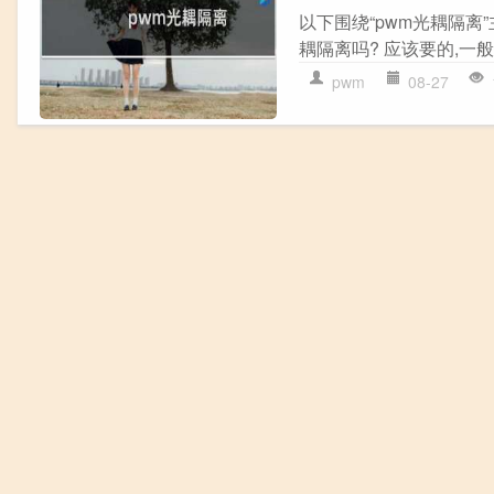
以下围绕“pwm光耦隔离
耦隔离吗? 应该要的,一般光
pwm
08-27