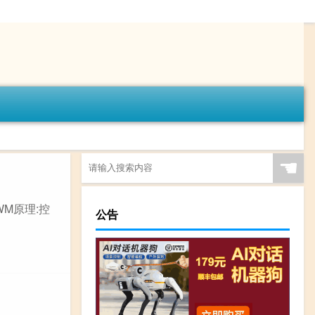
☚
WM原理:控
公告