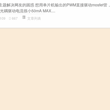
”主题解决网友的困惑 想用单片机输出的PWM直接驱动mosfet管
耦驱动电流很小50mA MAX....
109
667
文章列表