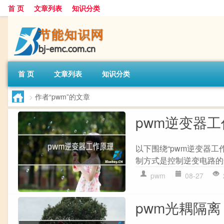
首 页
文章列表
知识分类
首 页
文章列表
知识分类
>
作者“pwm”的文章
pwm逆变器
以下围绕“pwm逆变器工作
制方式是控制逆变电路的开
pwm
08-27
pwm光耦隔离