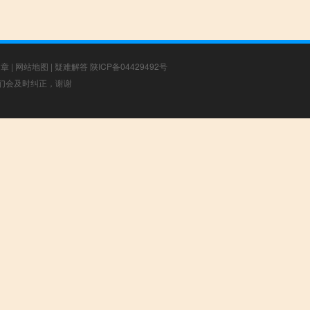
文章
|
网站地图
|
疑难解答
陕ICP备04429492号
，我们会及时纠正，谢谢