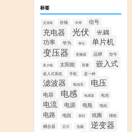
标签
信号
价格
交流电
作用
光伏
充电器
光耦
单片机
功率
华为
单位
变压器
品牌
型号
变频器
嵌入式
太阳能
容量
多少钱
嵌入式系统
手机
是一种
滤波器
电压
电动车
电感
电容
电池
电感器
电流
电源
电瓶
电站
电路
线圈
电阻
绕组
系列
逆变器
耦合器
负载
芯片