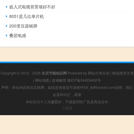
嵌入式电视背景墙好不好
8051是几位单片机
200变压器铭牌
叠层电感
Copyright © 2012 - 2026
生活节能知识网
Powered by
网站分类目录
|
精选推荐文章
|
网站地图
|
疑难解答
陕ICP备04429492号
声明：本站内容来自互联网，如信息有错误可发邮件到f_fb#foxmail.com说明，我们
会及时纠正，谢谢
本站仅为个人兴趣爱好，不接盈利性广告及商业合作
小男孩