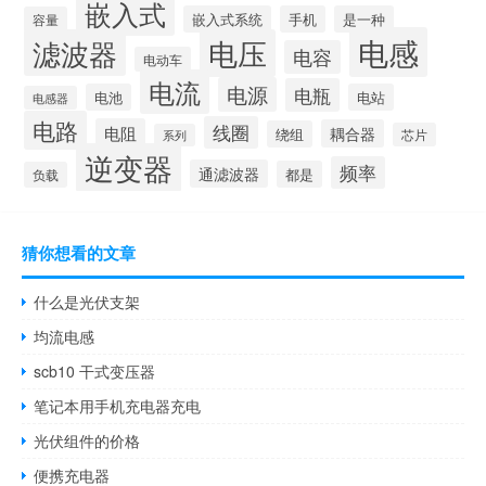
嵌入式
嵌入式系统
手机
是一种
容量
电感
滤波器
电压
电容
电动车
电流
电源
电瓶
电池
电站
电感器
电路
线圈
电阻
耦合器
绕组
芯片
系列
逆变器
频率
通滤波器
都是
负载
猜你想看的文章
什么是光伏支架
均流电感
scb10 干式变压器
笔记本用手机充电器充电
光伏组件的价格
便携充电器