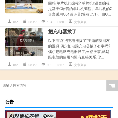
困惑 单片机的编程? 单片机c语言编程
是基于C语言的单片机编程。单片机的C
语言采用C51编译器(简称C51)。由C...
bcd
08-27
164
780
文章列表
把充电器拔了
以下围绕“把充电器拔了”主题解决网友
的困惑 偶尔把电脑充电器拔了有事吗?
偶尔把电脑充电器拔了,当然没事,就是
跟电脑的使用习惯有直接关系,你...
bcd
08-27
939
367
文章列表
☚
公告