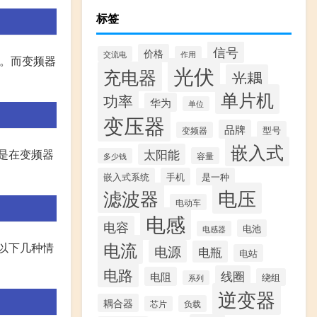
标签
信号
价格
交流电
作用
极。而变频器
光伏
充电器
光耦
单片机
功率
华为
单位
变压器
品牌
型号
变频器
嵌入式
是在变频器
太阳能
容量
多少钱
嵌入式系统
手机
是一种
滤波器
电压
电动车
电感
电容
电池
电感器
电流
以下几种情
电源
电瓶
电站
电路
线圈
电阻
绕组
系列
逆变器
耦合器
负载
芯片