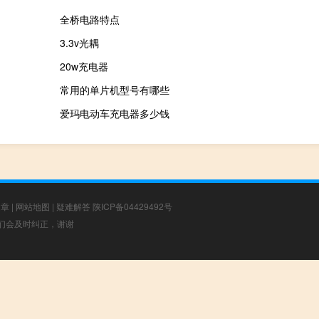
全桥电路特点
3.3v光耦
20w充电器
常用的单片机型号有哪些
爱玛电动车充电器多少钱
文章
|
网站地图
|
疑难解答
陕ICP备04429492号
，我们会及时纠正，谢谢