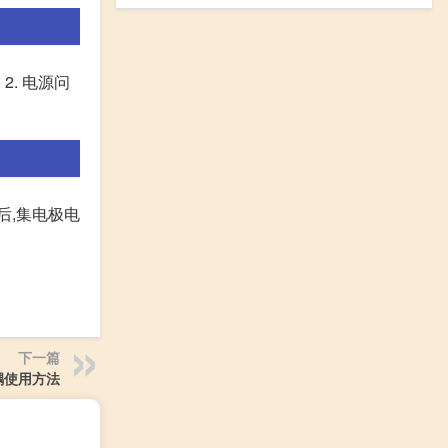
. 电源问
后,集电极电
下一篇
光耦使用方法