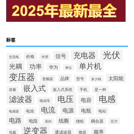
标签
光伏
充电器
信号
价格
交流电
作用
单片机
光耦
功率
华为
单位
变压器
太阳能
品牌
型号
变频器
多少钱
嵌入式
嵌入式系统
手机
是一种
容量
电感
滤波器
电压
电容
电动车
电流
电源
电瓶
电池
电站
电感器
电路
线圈
电阻
耦合器
绕组
芯片
系列
逆变器
频率
通滤波器
都是
负载