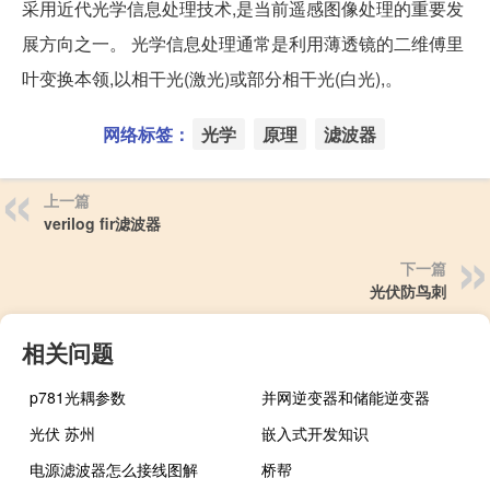
采用近代光学信息处理技术,是当前遥感图像处理的重要发
展方向之一。 光学信息处理通常是利用薄透镜的二维傅里
叶变换本领,以相干光(激光)或部分相干光(白光),。
网络标签：
光学
原理
滤波器
上一篇
verilog fir滤波器
下一篇
光伏防鸟刺
相关问题
p781光耦参数
并网逆变器和储能逆变器
光伏 苏州
嵌入式开发知识
电源滤波器怎么接线图解
桥帮