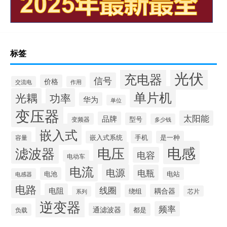
标签
光伏
充电器
信号
价格
交流电
作用
单片机
光耦
功率
华为
单位
变压器
太阳能
品牌
型号
变频器
多少钱
嵌入式
嵌入式系统
手机
是一种
容量
电感
滤波器
电压
电容
电动车
电流
电源
电瓶
电池
电站
电感器
电路
线圈
电阻
耦合器
绕组
芯片
系列
逆变器
频率
通滤波器
都是
负载