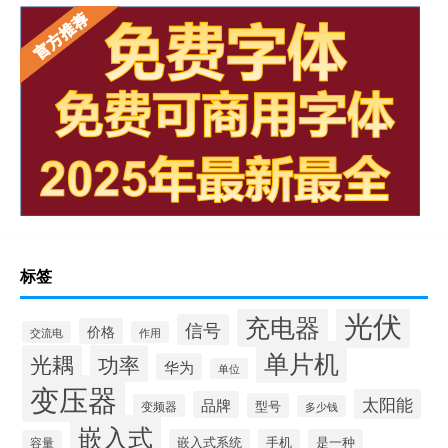
标签
光伏
充电器
信号
价格
交流电
作用
单片机
光耦
功率
华为
单位
变压器
太阳能
品牌
型号
变频器
多少钱
嵌入式
嵌入式系统
手机
是一种
容量