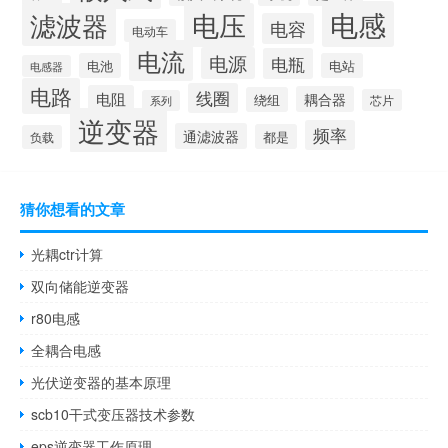
电感
滤波器
电压
电容
电动车
电流
电源
电瓶
电池
电站
电感器
电路
线圈
电阻
耦合器
绕组
芯片
系列
逆变器
频率
通滤波器
都是
负载
猜你想看的文章
光耦ctr计算
双向储能逆变器
r80电感
全耦合电感
光伏逆变器的基本原理
scb10干式变压器技术参数
eps逆变器工作原理