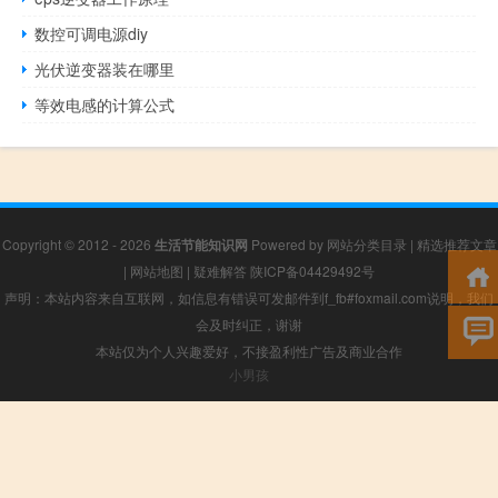
数控可调电源diy
光伏逆变器装在哪里
等效电感的计算公式
Copyright © 2012 - 2026
生活节能知识网
Powered by
网站分类目录
|
精选推荐文章
|
网站地图
|
疑难解答
陕ICP备04429492号
声明：本站内容来自互联网，如信息有错误可发邮件到f_fb#foxmail.com说明，我们
会及时纠正，谢谢
本站仅为个人兴趣爱好，不接盈利性广告及商业合作
小男孩