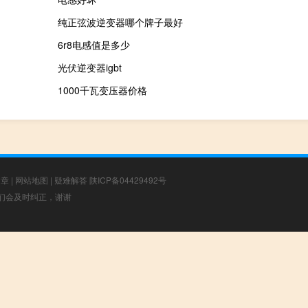
纯正弦波逆变器哪个牌子最好
6r8电感值是多少
光伏逆变器igbt
1000千瓦变压器价格
文章
|
网站地图
|
疑难解答
陕ICP备04429492号
，我们会及时纠正，谢谢