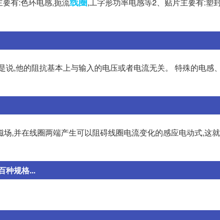
线圈
件主要有:色环电感,扼流
,工字形功率电感等2、贴片主要有:塑封
是说,他的阻抗基本上与输入的电压或者电流无关。 特殊的电感
磁场,并在线圈两端产生可以阻碍线圈电流变化的感应电动式,这
规格...