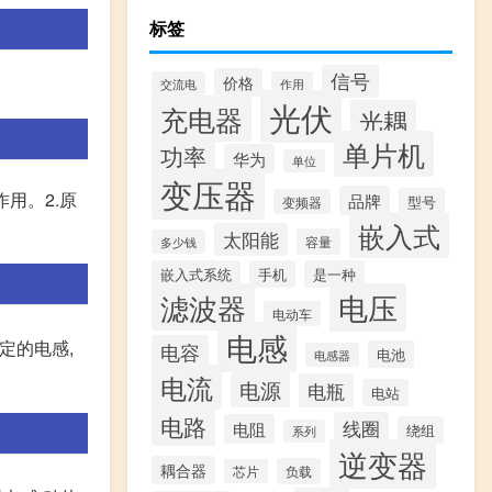
标签
信号
价格
交流电
作用
光伏
充电器
光耦
单片机
功率
华为
单位
变压器
用。2.原
品牌
型号
变频器
嵌入式
太阳能
容量
多少钱
嵌入式系统
手机
是一种
滤波器
电压
电动车
电感
定的电感,
电容
电池
电感器
电流
电源
电瓶
电站
电路
线圈
电阻
绕组
系列
逆变器
耦合器
负载
芯片