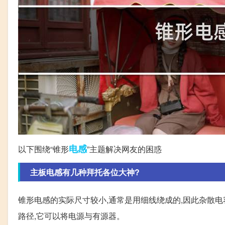
电感
以下围绕“锥形
”主题解决网友的困惑
主板电感有几种拜托各位大神?
锥形电感的实际尺寸较小,通常是用细线绕成的,因此杂散电容
路径,它可以将电源与有源器。