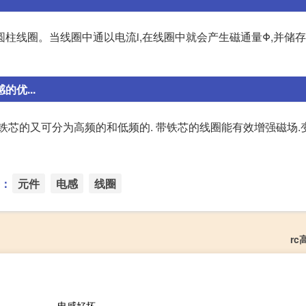
柱线圈。当线圈中通以电流i,在线圈中就会产生磁通量Φ,并储
优...
铁芯的又可分为高频的和低频的. 带铁芯的线圈能有效增强磁场.
：
元件
电感
线圈
r
电感好坏