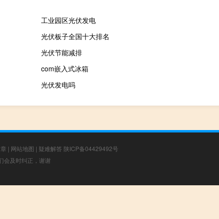
工业园区光伏发电
光伏板子全国十大排名
光伏节能减排
com嵌入式冰箱
光伏发电吗
文章
|
网站地图
|
疑难解答
陕ICP备04429492号
，我们会及时纠正，谢谢