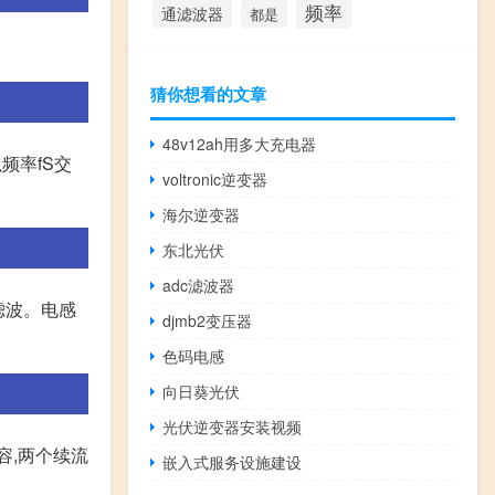
频率
通滤波器
都是
猜你想看的文章
48v12ah用多大充电器
以频率fS交
voltronic逆变器
海尔逆变器
东北光伏
adc滤波器
滤波。电感
djmb2变压器
色码电感
向日葵光伏
光伏逆变器安装视频
容,两个续流
嵌入式服务设施建设