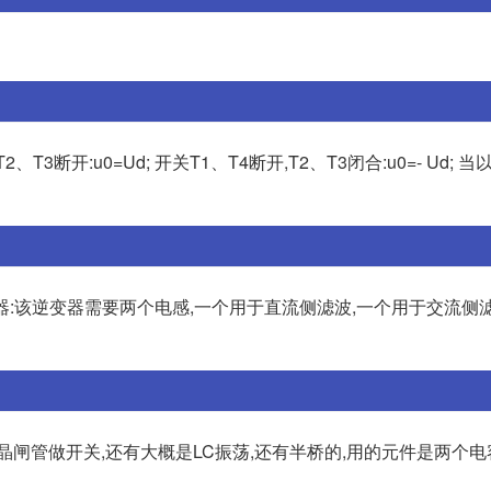
断开:u0=Ud; 开关T1、T4断开,T2、T3闭合:u0=- Ud; 当
变器:该逆变器需要两个电感,一个用于直流侧滤波,一个用于交流侧
闸管做开关,还有大概是LC振荡,还有半桥的,用的元件是两个电