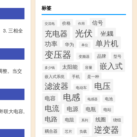
标签
信号
价格
交流电
作用
光伏
3. 三相全
充电器
光耦
单片机
功率
华为
单位
变压器
品牌
型号
变频器
嵌入式
太阳能
容量
多少钱
调整。当交
嵌入式系统
手机
是一种
滤波器
电压
电动车
电感
电容
电池
电感器
电流
电源
电瓶
电站
并联大电容,
电路
线圈
电阻
绕组
系列
逆变器
耦合器
负载
芯片