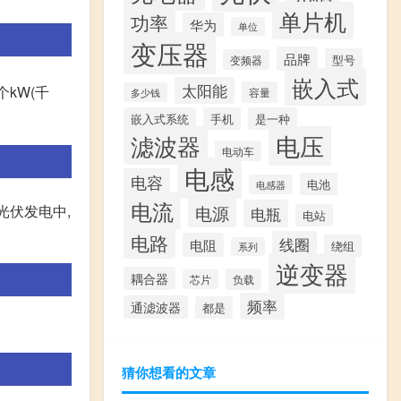
单片机
功率
华为
单位
变压器
品牌
型号
变频器
嵌入式
太阳能
kW(千
容量
多少钱
嵌入式系统
手机
是一种
滤波器
电压
电动车
电感
电容
电池
电感器
电流
光伏发电中,
电源
电瓶
电站
电路
线圈
电阻
绕组
系列
逆变器
耦合器
负载
芯片
频率
通滤波器
都是
猜你想看的文章