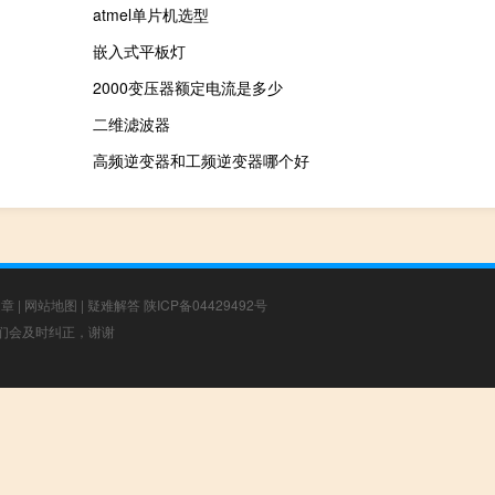
atmel单片机选型
嵌入式平板灯
2000变压器额定电流是多少
二维滤波器
高频逆变器和工频逆变器哪个好
文章
|
网站地图
|
疑难解答
陕ICP备04429492号
，我们会及时纠正，谢谢