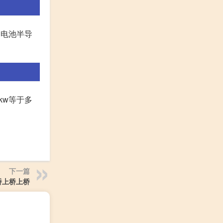
阳电池半导
1kw等于多
下一篇
桥上桥上桥