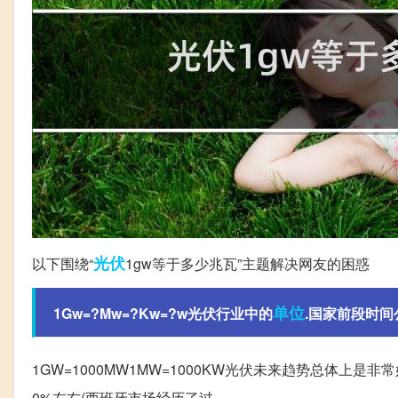
光伏
以下围绕“
1gw等于多少兆瓦”主题解决网友的困惑
单位
1Gw=?Mw=?Kw=?w光伏行业中的
.国家前段时间公
1GW=1000MW1MW=1000KW光伏未来趋势总体上
0%左右(西班牙市场经历了过。