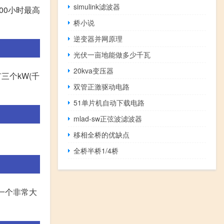
simulink滤波器
000小时最高
桥小说
逆变器并网原理
光伏一亩地能做多少千瓦
20kva变压器
三个kW(千
双管正激驱动电路
51单片机自动下载电路
mlad-sw正弦波滤波器
移相全桥的优缺点
全桥半桥1/4桥
是一个非常大