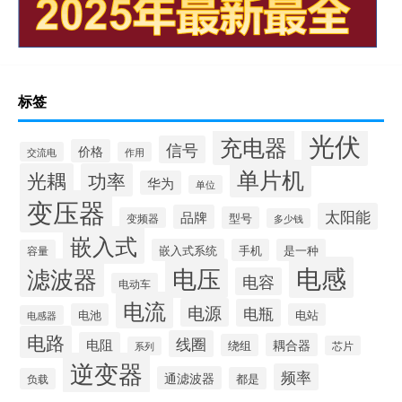
标签
光伏
充电器
信号
价格
交流电
作用
单片机
光耦
功率
华为
单位
变压器
太阳能
品牌
型号
变频器
多少钱
嵌入式
嵌入式系统
手机
是一种
容量
电感
滤波器
电压
电容
电动车
电流
电源
电瓶
电池
电站
电感器
电路
线圈
电阻
耦合器
绕组
芯片
系列
逆变器
频率
通滤波器
都是
负载