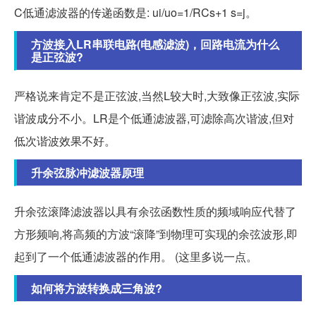
C低通滤波器的传递函数是: ui/uo=1/RCs+1 s=j。
方波接入LR串联电路(电感滤波)，回路电流为什么
是正弦波?
严格说来肯定不是正弦波,当然L较大时,大致像正弦波,实际
谐波成分不小。LR是个低通滤波器,可滤除高次谐波,但对
低次谐波效果不好。
升余弦脉冲滤波器原理
升余弦滚降滤波器以具有余弦函数性质的频域响应代替了
方形频响,将高频的方波“滚降”到物理可实现的余弦波形,即
起到了一个低通滤波器的作用。 (这里多说一点。
如何将方波转换成三角波?