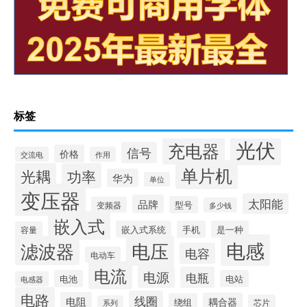
标签
光伏
充电器
信号
价格
交流电
作用
单片机
光耦
功率
华为
单位
变压器
太阳能
品牌
型号
变频器
多少钱
嵌入式
嵌入式系统
手机
是一种
容量
电感
滤波器
电压
电容
电动车
电流
电源
电瓶
电池
电站
电感器
电路
线圈
电阻
耦合器
绕组
芯片
系列