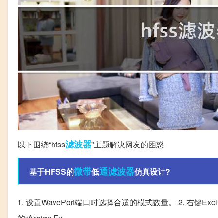
滤波器
以下围绕“hfss
”主题解决网友的困惑
微带
通滤波器
基于HFSS的
低
仿真设计?
1. 设置WavePort端口时选择合适的模式数量。 2. 右键Excitat
的“Assign Ex。