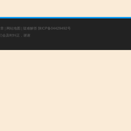
文章
|
网站地图
|
疑难解答
陕ICP备04429492号
，我们会及时纠正，谢谢