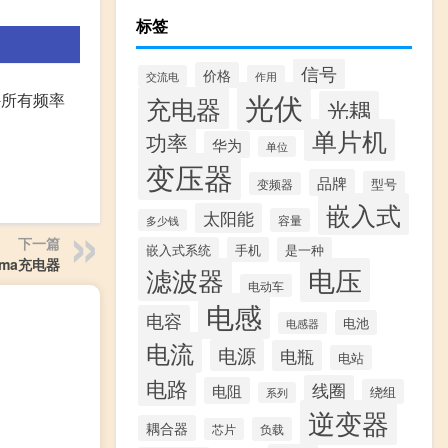
标签
信号
价格
交流电
作用
光伏
外所有频率
充电器
光耦
单片机
功率
华为
单位
变压器
品牌
型号
变频器
嵌入式
太阳能
容量
多少钱
下一篇
嵌入式系统
手机
是一种
0ma充电器
滤波器
电压
电动车
电感
电容
电池
电感器
电流
电源
电瓶
电站
电路
线圈
电阻
绕组
系列
逆变器
耦合器
负载
芯片