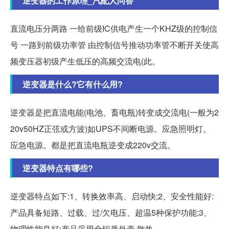
逆变器的工作原理_汽配人问答
直流电压分两路 一给前级IC供电产生一个KHZ级的控制信
号 一路到前级功率管 由控制信号推动功率管不断开关使高
频变压器初级产生低压的高频交流电(此。
逆变器是什么?它有什么用?
逆变器是把直流电能(电池、畜电瓶)转变成交流电(一般为2
20v50HZ正弦或方波)如UPS不间断电源。应急照明灯。
应急电源。都是把直流电瓶逆变成220v交流。
逆变器特点有哪些?
逆变器特点如下:1、转换效率高、启动快;2、安全性能好:
产品具备短路、过载、过/欠电压、超温5种保护功能;3、
物理性能良好:产品采用全铝质外壳,散热。