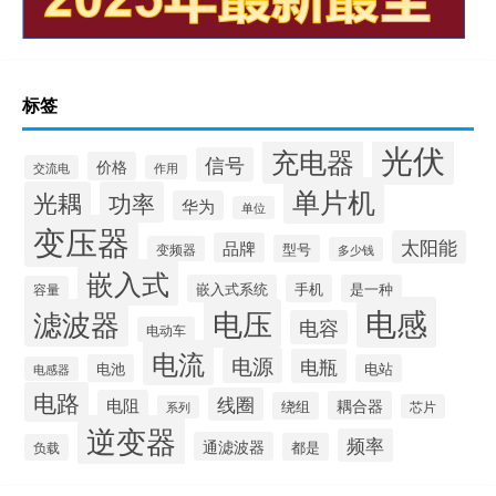
标签
光伏
充电器
信号
价格
交流电
作用
单片机
光耦
功率
华为
单位
变压器
太阳能
品牌
型号
变频器
多少钱
嵌入式
嵌入式系统
手机
是一种
容量
电感
滤波器
电压
电容
电动车
电流
电源
电瓶
电池
电站
电感器
电路
线圈
电阻
耦合器
绕组
芯片
系列
逆变器
频率
通滤波器
都是
负载