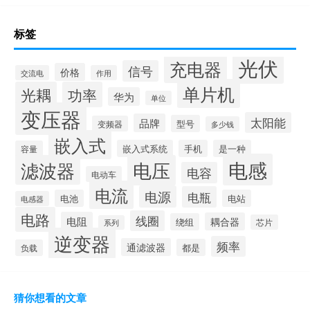
标签
光伏
充电器
信号
价格
交流电
作用
单片机
光耦
功率
华为
单位
变压器
太阳能
品牌
型号
变频器
多少钱
嵌入式
嵌入式系统
手机
是一种
容量
电感
滤波器
电压
电容
电动车
电流
电源
电瓶
电池
电站
电感器
电路
线圈
电阻
耦合器
绕组
芯片
系列
逆变器
频率
通滤波器
都是
负载
猜你想看的文章