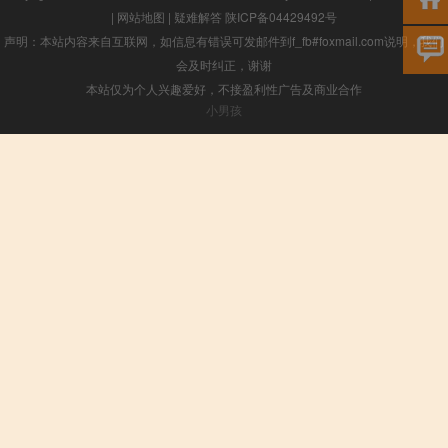
|
网站地图
|
疑难解答
陕ICP备04429492号
声明：本站内容来自互联网，如信息有错误可发邮件到f_fb#foxmail.com说明，我们
会及时纠正，谢谢
本站仅为个人兴趣爱好，不接盈利性广告及商业合作
小男孩