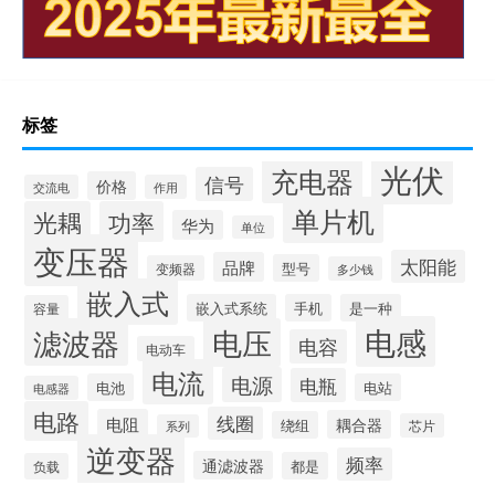
标签
光伏
充电器
信号
价格
交流电
作用
单片机
光耦
功率
华为
单位
变压器
太阳能
品牌
型号
变频器
多少钱
嵌入式
嵌入式系统
手机
是一种
容量
电感
滤波器
电压
电容
电动车
电流
电源
电瓶
电池
电站
电感器
电路
线圈
电阻
耦合器
绕组
芯片
系列
逆变器
频率
通滤波器
都是
负载