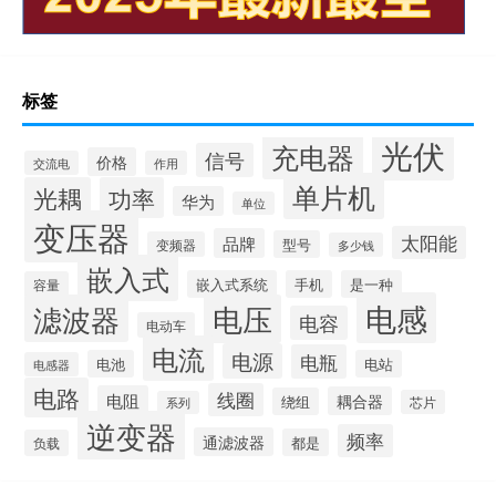
标签
光伏
充电器
信号
价格
交流电
作用
单片机
光耦
功率
华为
单位
变压器
太阳能
品牌
型号
变频器
多少钱
嵌入式
嵌入式系统
手机
是一种
容量
电感
滤波器
电压
电容
电动车
电流
电源
电瓶
电池
电站
电感器
电路
线圈
电阻
耦合器
绕组
芯片
系列
逆变器
频率
通滤波器
都是
负载