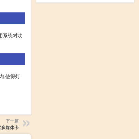
用系统对功
内,使得灯
下一篇
式多媒体卡