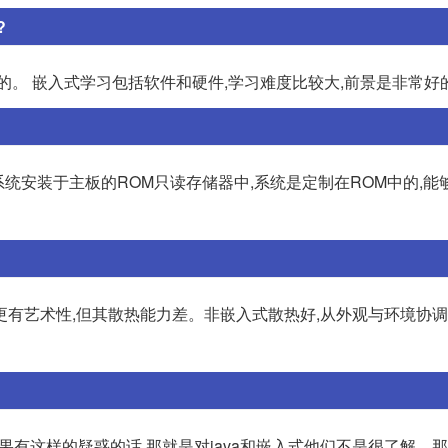
?
的。 嵌入式学习包括软件和硬件,学习难度比较大,前景是非常好
统安装于主板的ROM只读存储器中,系统是定制在ROM中的,能
更有艺术性,但其散热能力差。非嵌入式散热好,从外观与环境协
,如果有这样的疑惑的话,那就是对java和嵌入式他们不是很了解。