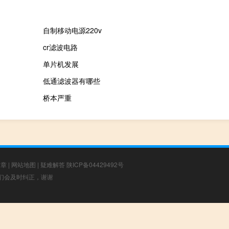
自制移动电源220v
cr滤波电路
单片机发展
低通滤波器有哪些
桥本严重
文章
|
网站地图
|
疑难解答
陕ICP备04429492号
，我们会及时纠正，谢谢