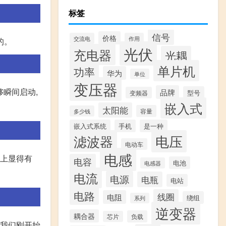
标签
信号
价格
交流电
作用
的。
光伏
充电器
光耦
单片机
功率
华为
单位
变压器
够瞬间启动,
品牌
型号
变频器
嵌入式
太阳能
容量
多少钱
嵌入式系统
手机
是一种
滤波器
电压
电动车
电感
调上显得有
电容
电池
电感器
电流
电源
电瓶
电站
电路
线圈
电阻
绕组
系列
逆变器
耦合器
负载
芯片
那我们刚开始