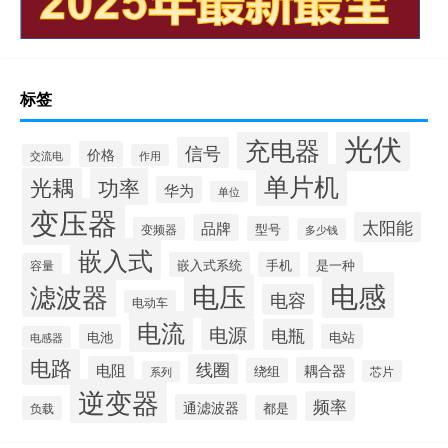
标签
光伏
充电器
信号
价格
交流电
作用
单片机
光耦
功率
华为
单位
变压器
太阳能
品牌
型号
变频器
多少钱
嵌入式
嵌入式系统
手机
是一种
容量
电感
滤波器
电压
电容
电动车
电流
电源
电瓶
电池
电站
电感器
电路
线圈
电阻
耦合器
绕组
芯片
系列
逆变器
频率
通滤波器
都是
负载