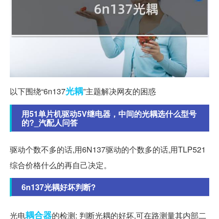
光耦
以下围绕“6n137
”主题解决网友的困惑
用51单片机驱动5V继电器，中间的光耦选什么型号
的?_汽配人问答
驱动个数不多的话,用6N137驱动的个数多的话,用TLP521
综合价格什么的再自己决定。
6n137光耦好坏判断?
耦合器
光电
的检测: 判断光耦的好坏,可在路测量其内部二