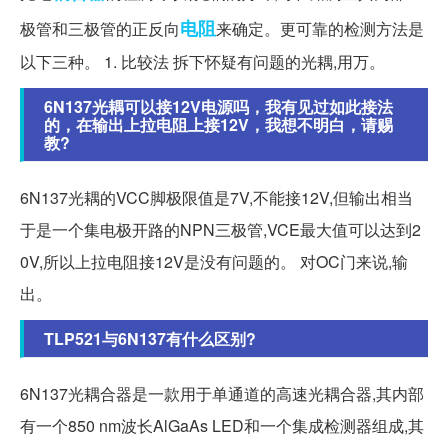
电阻
极管和三极管的正反向
来确定。更可靠的检测方法是
以下三种。 1. 比较法 拆下怀疑有问题的光耦,用万。
6N137光耦可以接12V电源吗，我有见过如此接法
的，在输出上拉电阻上接12V，我想不明白，请赐
教?
6N137光耦的VCC脚极限值是7V,不能接12V,但输出相当
于是一个集电极开路的NPN三极管,VCE最大值可以达到2
0V,所以上拉电阻接12V是没有问题的。 对OC门来说,输
出。
TLP521与6N137有什么区别?
6N137光耦合器是一款用于单通道的高速光耦合器,其内部
有一个850 nm波长AlGaAs LED和一个集成检测器组成,其