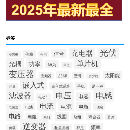
标签
光伏
充电器
信号
价格
交流电
作用
单片机
光耦
功率
华为
单位
变压器
太阳能
品牌
型号
变频器
多少钱
嵌入式
嵌入式系统
手机
是一种
容量
电感
滤波器
电压
电容
电动车
电流
电源
电瓶
电池
电站
电感器
电路
线圈
电阻
耦合器
绕组
芯片
系列
逆变器
频率
通滤波器
都是
负载