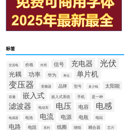
标签
光伏
充电器
信号
价格
交流电
作用
单片机
光耦
功率
华为
单位
变压器
太阳能
品牌
型号
变频器
多少钱
嵌入式
嵌入式系统
手机
是一种
容量
电感
滤波器
电压
电容
电动车
电流
电源
电瓶
电池
电站
电感器
电路
线圈
电阻
耦合器
绕组
芯片
系列