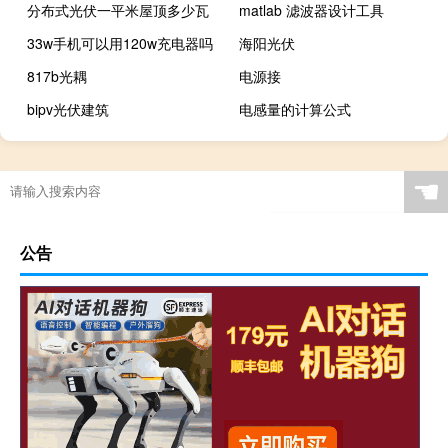
分布式光伏一平米屋顶多少瓦
matlab 滤波器设计工具
33w手机可以用120w充电器吗
海阳光伏
817b光耦
电源接
bipv光伏建筑
电感量的计算公式
☚
公告