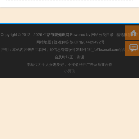
Copyright © 2012 - 2026
生活节能知识网
Powered by
网站分类目录
|
精选推荐文章
|
网站地图
|
疑难解答
陕ICP备04429492号
声明：本站内容来自互联网，如信息有错误可发邮件到f_fb#foxmail.com说明，我们
会及时纠正，谢谢
本站仅为个人兴趣爱好，不接盈利性广告及商业合作
小男孩