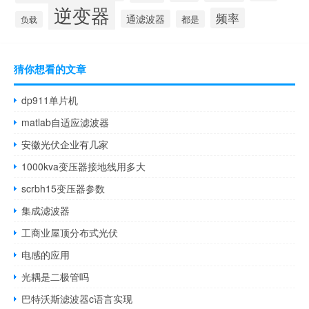
逆变器
频率
通滤波器
都是
负载
猜你想看的文章
dp911单片机
matlab自适应滤波器
安徽光伏企业有几家
1000kva变压器接地线用多大
scrbh15变压器参数
集成滤波器
工商业屋顶分布式光伏
电感的应用
光耦是二极管吗
巴特沃斯滤波器c语言实现