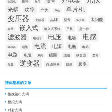
信号
价格
交流电
作用
单片机
光耦
功率
华为
单位
变压器
太阳能
品牌
型号
变频器
多少钱
嵌入式
嵌入式系统
手机
是一种
容量
电感
滤波器
电压
电容
电动车
电流
电源
电瓶
电池
电站
电感器
电路
线圈
电阻
耦合器
绕组
芯片
系列
逆变器
频率
通滤波器
都是
负载
猜你想看的文章
推挽输出光耦
模拟光耦
对射光耦