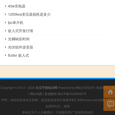
40w充电器
1250kva变压器损耗是多少
lpc单片机
嵌入式开发行情
光耦响应时间
光伏组件逆变器
flutter 嵌入式
Copyright © 2012 - 2026
生活节能知识网
Powered by
网站分类目录
|
精选推荐文章
|
网站地图
|
疑难解答
陕ICP备04429492号
声明：本站内容来自互联网，如信息有错误可发邮件到f_fb#foxmail.com说明，我们
会及时纠正，谢谢
本站仅为个人兴趣爱好，不接盈利性广告及商业合作