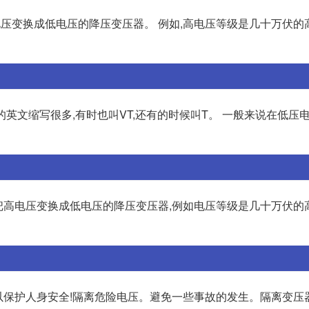
电压变换成低电压的降压变压器。 例如,高电压等级是几十万伏的
压互感器,他的英文缩写很多,有时也叫VT,还有的时候叫T。 一般来说在低压
种把高电压变换成低电压的降压变压器,例如电压等级是几十万伏的
还可以保护人身安全!隔离危险电压。避免一些事故的发生。隔离变压