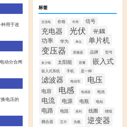
标签
信号
价格
交流电
作用
是一种用于改
光伏
充电器
光耦
单片机
功率
华为
单位
变压器
品牌
型号
变频器
嵌入式
有电动分合闸
太阳能
容量
多少钱
嵌入式系统
手机
是一种
滤波器
电压
电动车
电感
电容
电池
电感器
电流
器变换电压的
电源
电瓶
电站
电路
线圈
电阻
绕组
系列
逆变器
耦合器
负载
芯片