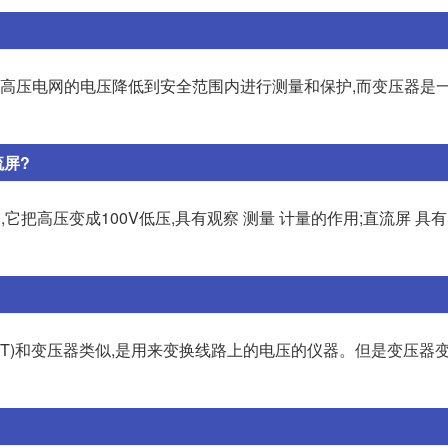
电压互感器,用于将高压电网的电压降低到安全范围内进行测量和保护,而变压器
流屏?
它把高压变成100V低压,具有观察 测量 计量的作用;直流屏 具
rmer 简称PT)和变压器类似,是用来变换线路上的电压的仪器。但是变压