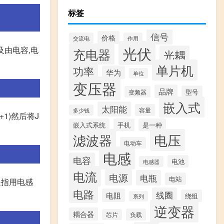
标签
信号
价格
交流电
作用
光伏
及由电容,电
充电器
光耦
单片机
功率
华为
单位
变压器
品牌
型号
变频器
嵌入式
太阳能
容量
多少钱
+1)然后将J
嵌入式系统
手机
是一种
滤波器
电压
电动车
电感
电容
电池
电感器
电流
电源
电瓶
电站
,是指用电感
电路
线圈
电阻
绕组
系列
逆变器
耦合器
负载
芯片