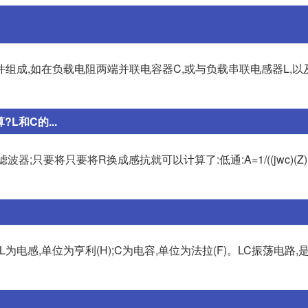
组成,如在负载电阻两端并联电容器C,或与负载串联电感器L,以
和C的...
通滤波器;只要将只要将R换成感抗就可以计算了:低通:A=1/((jwc)(Z)
Hz);L为电感,单位为亨利(H);C为电容,单位为法拉(F)。LC振荡电路