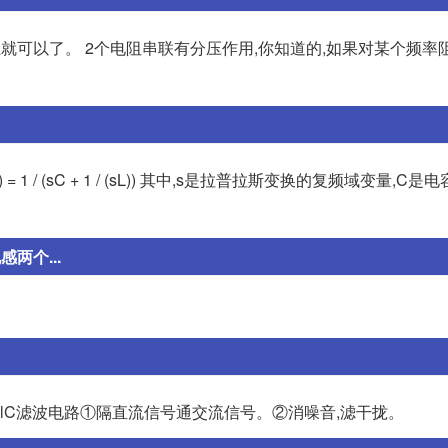
就可以了。 2个电阻串联有分压作用,你知道的,如果对某个频率阻
1 / (sC + 1 / (sL)) 其中,s是拉普拉斯变换的复频域变量,C是
两个...
 lC滤波电路①隔直流信号通交流信号。②消噪音,滤干拢。