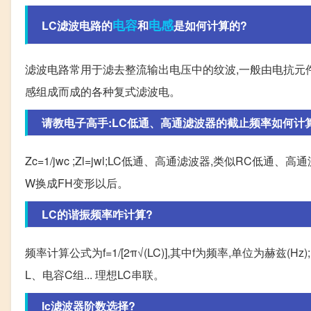
电容
电感
LC滤波电路的
和
是如何计算的?
滤波电路常用于滤去整流输出电压中的纹波,一般由电抗元件
感组成而成的各种复式滤波电。
请教电子高手:LC低通、高通滤波器的截止频率如何计算?L
Zc=1/jwc ;Zl=jwl;LC低通、高通滤波器,类似RC低通、高
W换成FH变形以后。
LC的谐振频率咋计算?
频率计算公式为f=1/[2π√(LC)],其中f为频率,单位为赫兹(
L、电容C组... 理想LC串联。
lc滤波器阶数选择?