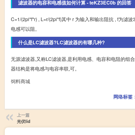
滤波器的电容和电感值如何计算 - teKZ3EC0b 的回答
C=1/(2pi*f*r) , L=r/(2pi*f)其中 r 为输入和输
电感可以阻。
什么是LC滤波器?LC滤波器的有哪几种?
无源滤波器,又称LC滤波器,是利用电感、电容和电阻的组
器结构是将电感与电容串联,可。
饲料商城
网络标签
上一篇
光伏lid