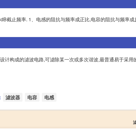
出阻抗 , f为滤波3dB截止频率. 1、电感的阻抗与频率成正比,电容的阻抗与频
合设计构成的滤波电路,可滤除某一次或多次谐波,最普通易于采用
：
滤波器
电容
电感