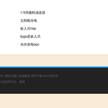
1/3倍频程滤波器
太阳能光电
嵌入式rtsp
fpga是嵌入式
光伏发电epc
文章
|
网站地图
|
疑难解答
陕ICP备04429492号
，我们会及时纠正，谢谢