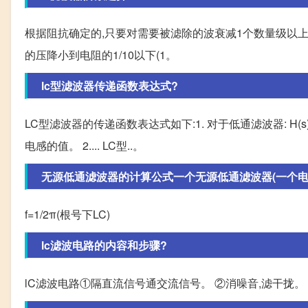
根据阻抗确定的,只要对需要被滤除的波衰减1个数量级以上
的压降小到电阻的1/10以下(1。
lc型滤波器传递函数表达式?
LC型滤波器的传递函数表达式如下:1. 对于低通滤波器: H(s) = 
电感的值。 2.... LC型..。
无源低通滤波器的计算公式一个无源低通滤波器(一个电感
f=1/2π(根号下LC)
lc滤波电路的内容和步骤?
lC滤波电路①隔直流信号通交流信号。 ②消噪音,滤干拢。