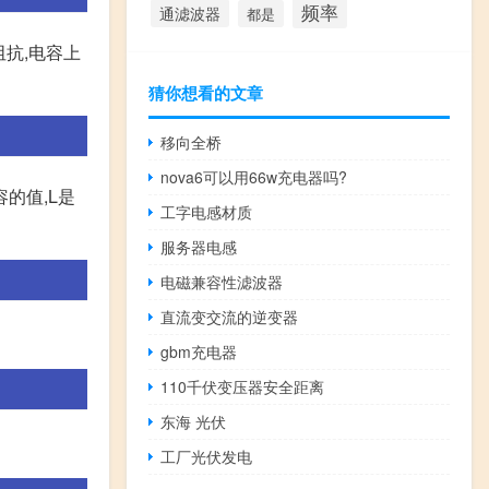
频率
通滤波器
都是
抗,电容上
猜你想看的文章
移向全桥
nova6可以用66w充电器吗?
电容的值,L是
工字电感材质
服务器电感
电磁兼容性滤波器
直流变交流的逆变器
gbm充电器
110千伏变压器安全距离
东海 光伏
工厂光伏发电