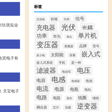
标签
信号
价格
交流电
作用
光伏
市玖琪实业
充电器
光耦
单片机
功率
华为
单位
变压器
品牌
型号
变频器
嵌入式
太阳能
容量
多少钱
莞达宏电子有
嵌入式系统
手机
是一种
滤波器
电压
电动车
电感
电容
电池
电感器
电流
电源
电瓶
电站
2. 天宝电子
电路
线圈
电阻
绕组
系列
逆变器
耦合器
负载
芯片