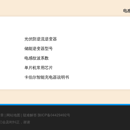
电
光伏防逆流逆变器
储能逆变器型号
电感纹波系数
单片机常用芯片
卡伯尔智能充电器说明书
文章
|
网站地图
|
疑难解答
陕ICP备04429492号
，我们会及时纠正，谢谢