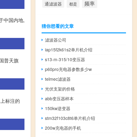
频率
通滤波器
都是
于中国内地,
猜你想看的文章
滤波器公司
iap15f2k61s2单片机介绍
s13-m-315/10变压器
中国普天旗
p60pro充电器参数多少w
telmec滤波器
光伏支架的价格
abb变压器样本
器上标注的
150kw逆变器
stm32f103c8t6单片机介绍
200w充电器的手机