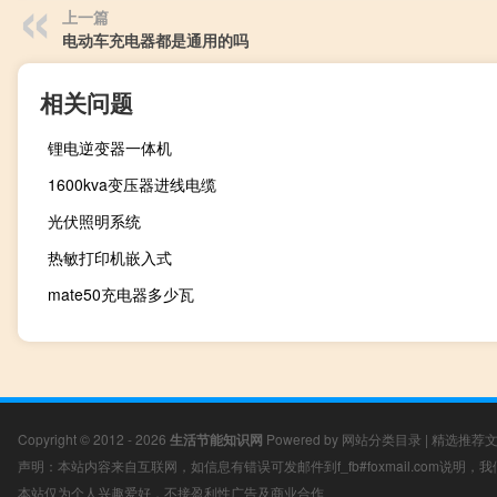
上一篇
电动车充电器都是通用的吗
相关问题
锂电逆变器一体机
1600kva变压器进线电缆
光伏照明系统
热敏打印机嵌入式
mate50充电器多少瓦
Copyright © 2012 - 2026
生活节能知识网
Powered by
网站分类目录
|
精选推荐
声明：本站内容来自互联网，如信息有错误可发邮件到f_fb#foxmail.com说明
本站仅为个人兴趣爱好，不接盈利性广告及商业合作