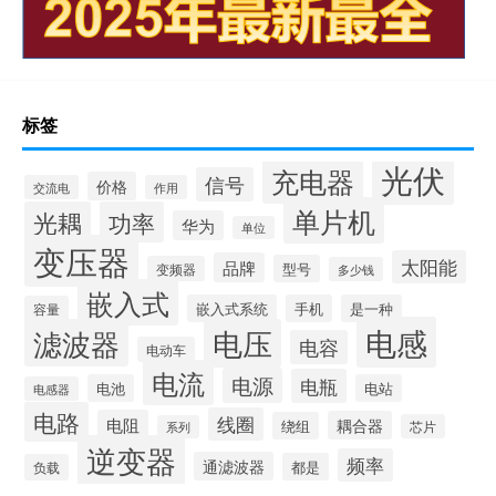
标签
光伏
充电器
信号
价格
交流电
作用
单片机
光耦
功率
华为
单位
变压器
太阳能
品牌
型号
变频器
多少钱
嵌入式
嵌入式系统
手机
是一种
容量
电感
滤波器
电压
电容
电动车
电流
电源
电瓶
电池
电站
电感器
电路
线圈
电阻
耦合器
绕组
芯片
系列
逆变器
频率
通滤波器
都是
负载