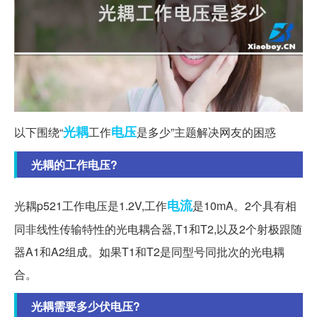
光耦
电压
以下围绕“
工作
是多少”主题解决网友的困惑
光耦的工作电压?
电流
光耦p521工作电压是1.2V,工作
是10mA。2个具有相
同非线性传输特性的光电耦合器,T1和T2,以及2个射极跟随
器A1和A2组成。如果T1和T2是同型号同批次的光电耦
合。
光耦需要多少伏电压?