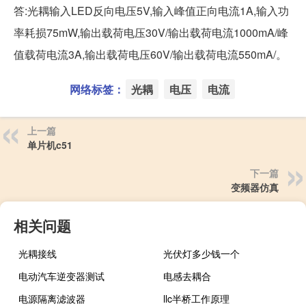
答:光耦输入LED反向电压5V,输入峰值正向电流1A,输入功
率耗损75mW,输出载荷电压30V/输出载荷电流1000mA/峰
值载荷电流3A,输出载荷电压60V/输出载荷电流550mA/。
网络标签：
光耦
电压
电流
上一篇
单片机c51
下一篇
变频器仿真
相关问题
光耦接线
光伏灯多少钱一个
电动汽车逆变器测试
电感去耦合
电源隔离滤波器
llc半桥工作原理