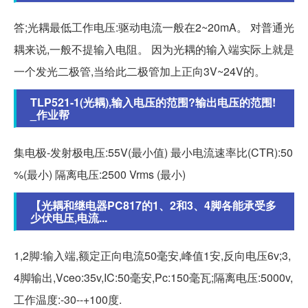
答;光耦最低工作电压:驱动电流一般在2~20mA。 对普通光
耦来说,一般不提输入电阻。 因为光耦的输入端实际上就是
一个发光二极管,当给此二极管加上正向3V~24V的。
TLP521-1(光耦),输入电压的范围?输出电压的范围!
_作业帮
集电极-发射极电压:55V(最小值) 最小电流速率比(CTR):50
%(最小) 隔离电压:2500 Vrms (最小)
【光耦和继电器PC817的1、2和3、4脚各能承受多
少伏电压,电流...
1,2脚:输入端,额定正向电流50毫安,峰值1安,反向电压6v;3,
4脚输出,Vceo:35v,IC:50毫安,Pc:150毫瓦;隔离电压:5000v,
工作温度:-30--+100度.