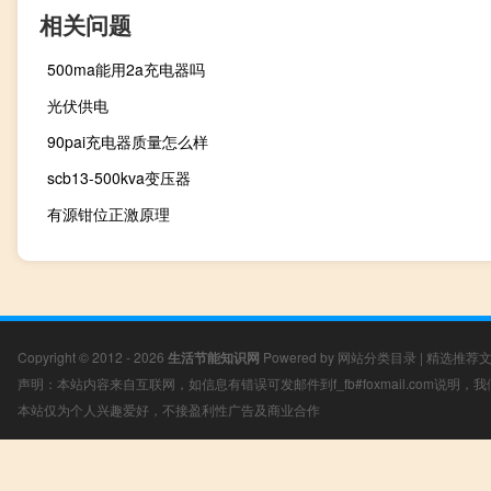
相关问题
500ma能用2a充电器吗
光伏供电
90pai充电器质量怎么样
scb13-500kva变压器
有源钳位正激原理
Copyright © 2012 - 2026
生活节能知识网
Powered by
网站分类目录
|
精选推荐
声明：本站内容来自互联网，如信息有错误可发邮件到f_fb#foxmail.com说明
本站仅为个人兴趣爱好，不接盈利性广告及商业合作