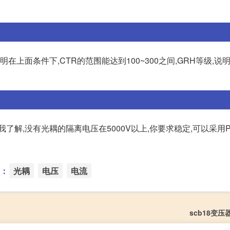
等级,说明在上面条件下,CTR的范围能达到100~300之间,GRH等级,
我了解,没有光耦的隔离电压在5000V以上,你要求稳定,可以采用PC
：
光耦
电压
电流
scb18变