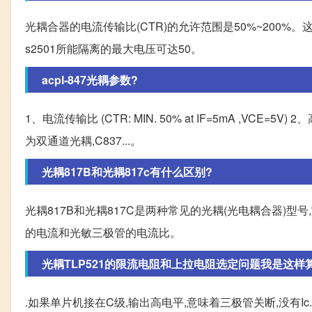
光耦合器的电流传输比(CTR)的允许范围是50%~200%。这是因
s2501所能隔离的最大电压可达50。
acpl-847光耦参数?
1、电流传输比 (CTR: MIN. 50% at IF=5mA ,VCE
为双通道光耦,C837...。
光耦817B和光耦817c有什么区别?
光耦817B和光耦817C是两种常见的光耦(光电耦合器)型号,它们的主
的电流和光敏三极管的电流比。
光耦TLP521的限流电阻和上拉电阻选定问题我是这样算的
.如果单片机接在C级,输出高电平,意味着三极管关断,没有Ic.当三