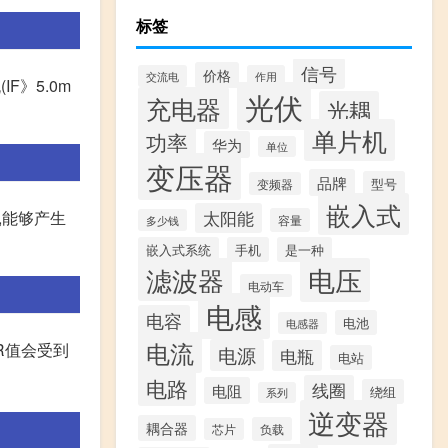
标签
信号
价格
交流电
作用
F》5.0m
光伏
充电器
光耦
单片机
功率
华为
单位
变压器
品牌
型号
变频器
嵌入式
,能够产生
太阳能
容量
多少钱
嵌入式系统
手机
是一种
滤波器
电压
电动车
电感
电容
电池
电感器
电流
TR值会受到
电源
电瓶
电站
电路
线圈
电阻
绕组
系列
逆变器
耦合器
负载
芯片