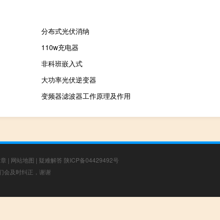
分布式光伏消纳
110w充电器
非科班嵌入式
大功率光伏逆变器
变频器滤波器工作原理及作用
文章
|
网站地图
|
疑难解答
陕ICP备04429492号
，我们会及时纠正，谢谢