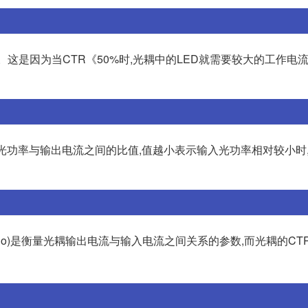
。这是因为当CTR《50%时,光耦中的LED就需要较大的工作电流(I
指输入光功率与输出电流之间的比值,值越小表示输入光功率相对较小时
fer Ratio)是衡量光耦输出电流与输入电流之间关系的参数,而光耦的C