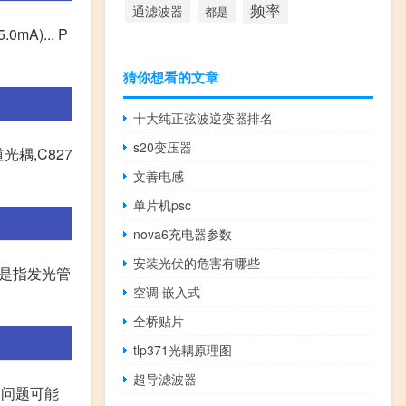
频率
通滤波器
都是
A)... P
猜你想看的文章
十大纯正弦波逆变器排名
s20变压器
道光耦,C827
文善电感
单片机psc
nova6充电器参数
安装光伏的危害有哪些
o)是指发光管
空调 嵌入式
全桥贴片
tlp371光耦原理图
超导滤波器
大.问题可能