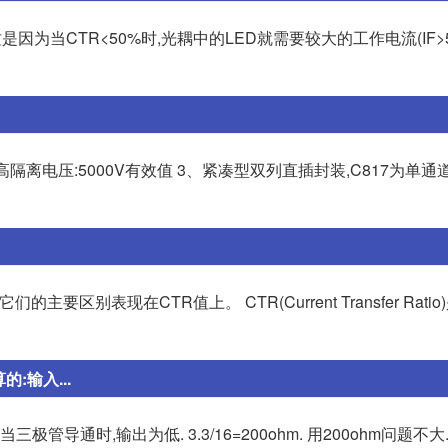
为当CTR<50%时,光耦中的LED就需要较大的工作电流(IF>5.0m
=5V) 2、高隔离电压:5000V有效值 3、紧凑型双列直插封装,C817为单通
要区别表现在CTR值上。 CTR(Current Transfer Rati
:输入...
极管导通时,输出为低. 3.3/16=200ohm. 用200ohm问题不