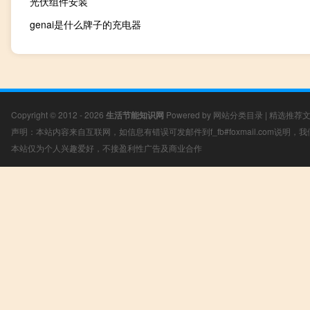
光伏组件安装
genai是什么牌子的充电器
Copyright © 2012 - 2026
生活节能知识网
Powered by
网站分类目录
|
精选推荐
声明：本站内容来自互联网，如信息有错误可发邮件到f_fb#foxmail.com说明
本站仅为个人兴趣爱好，不接盈利性广告及商业合作