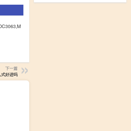
C3063,M
下一篇
入式好进吗