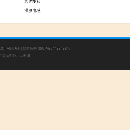
光伏纸箱
灌胶电感
文章
|
网站地图
|
疑难解答
陕ICP备04429492号
，我们会及时纠正，谢谢