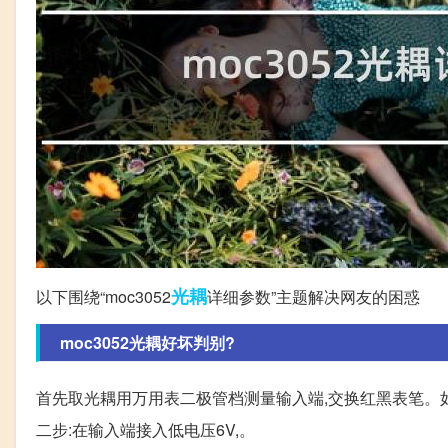
光耦
以下围绕“moc3052
详细参数”主题解决网友的困惑
moc3052光耦好坏判别?
首先取光耦用万用表二极管档测量输入端,交换红黑表笔。如
二步:在输入端接入低电压6V,。