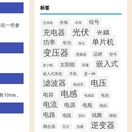
标签
信号
价格
交流电
作用
但在一些参
光伏
充电器
光耦
单片机
功率
华为
单位
变压器
品牌
型号
变频器
嵌入式
太阳能
容量
多少钱
嵌入式系统
手机
是一种
滤波器
电压
电动车
电感
电容
10ma ,
电池
电感器
电流
电源
电瓶
电站
电路
线圈
电阻
绕组
系列
逆变器
耦合器
负载
芯片