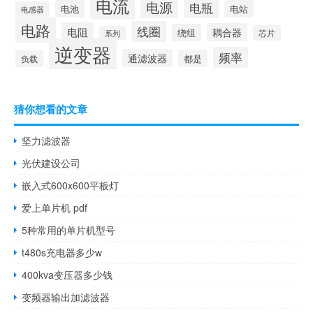
电流
电源
电瓶
电池
电站
电感器
电路
线圈
电阻
耦合器
绕组
芯片
系列
逆变器
频率
通滤波器
都是
负载
猜你想看的文章
坚力滤波器
光伏建设公司
嵌入式600x600平板灯
爱上单片机 pdf
5种常用的单片机型号
t480s充电器多少w
400kva变压器多少钱
变频器输出加滤波器