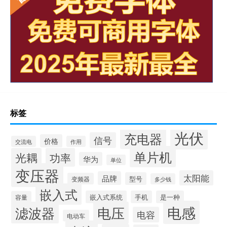
标签
光伏
充电器
信号
价格
交流电
作用
单片机
光耦
功率
华为
单位
变压器
太阳能
品牌
型号
变频器
多少钱
嵌入式
嵌入式系统
手机
是一种
容量
电感
滤波器
电压
电容
电动车