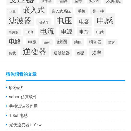
太阳能
品牌
型号
变频器
多少钱
嵌入式
嵌入式系统
手机
是一种
容量
电感
滤波器
电压
电容
电动车
电流
电源
电瓶
电池
电站
电感器
电路
线圈
电阻
耦合器
绕组
芯片
系列
逆变器
频率
通滤波器
都是
负载
猜你想看的文章
tpo光伏
saber 仿真软件
共模滤波器作用
1.8uh电感
光伏逆变器110kw