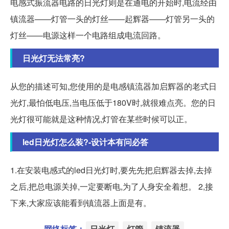
电感式振流器电路的日光灯则是在通电的开始时,电流经由
镇流器——灯管一头的灯丝——起辉器——灯管另一头的
灯丝——电源这样一个电路组成电流回路。
日光灯无法常亮?
从您的描述可知,您使用的是电感镇流器加启辉器的老式日
光灯,最怕低电压,当电压低于180V时,就很难点亮。您的日
光灯很可能就是这种情况,灯管在某些时候可以正。
led日光灯怎么装?-设计本有问必答
1.在安装电感式的led日光灯时,要先先把启辉器去掉,去掉
之后,把总电源关掉,一定要断电,为了人身安全着想。 2,接
下来,大家应该能看到镇流器上面是有。
网络标签：
日光灯
灯管
镇流器