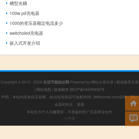
槽型光耦
100w pd充电器
1000的变压器额定电流多少
switcholed充电器
嵌入式开发介绍
Copyright © 2012 - 2026
生活节能知识网
Powered by
网站分类目录
|
精选推荐文章
|
网站地图
|
疑难解答
陕ICP备04429492号
声明：本站内容来自互联网，如信息有错误可发邮件到f_fb#foxmail.com说明，我们
会及时纠正，谢谢
本站仅为个人兴趣爱好，不接盈利性广告及商业合作
小男孩