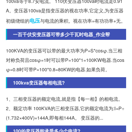
100va等于8.7安电流。 110伏变压器100va时电流走0.91
A。变压器100va是指变压器的视在功率,它定义,为变压器
电压
初级绕组的
与电流的乘积。视在功率=有功功率+无。
一百千伏安变压器可带多少千瓦时电器_作业帮
100KVA的变压器可以带的最大功率为P=S*cosφ.当三相
对称负荷且cosφ=1时可以带P=100*1=100KW电器.当cos
φ=0.8时可带P=100*0.8=80KW的电器.如果负荷。
100kva变压器每相电流?
1、三相变压器的额定电流,就是指【每一相】的相电流。
2、额定功率 100KVA的三相变压器,它的额定电流为:Ⅰ=P÷
(1.732×400V)=144A,即每相144A。 变压器的...
100的变压器能承受多少个电流?