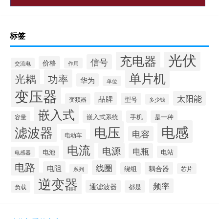
标签
光伏
充电器
信号
价格
交流电
作用
单片机
光耦
功率
华为
单位
变压器
太阳能
品牌
型号
变频器
多少钱
嵌入式
嵌入式系统
手机
是一种
容量
电感
滤波器
电压
电容
电动车
电流
电源
电瓶
电池
电站
电感器
电路
线圈
电阻
耦合器
绕组
芯片
系列
逆变器
频率
通滤波器
都是
负载