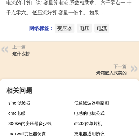
电流的计算口诀: 容量算电流,系数相乘求。 六千零点一,十
千点零六。 低压流好算,容量一倍半。 如果...
网络标签：
变压器
电压
电流
上一篇
这什么桥
下一篇
烤箱嵌入式美的
相关问题
sinc 滤波器
低通滤波器电路图
cmc电感
电感的电抗公式
300kw的变压器多少钱
stc32位单片机
maxwell变压器仿真
充电器通用协议