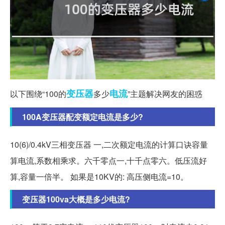
变压器
电流
以下围绕“100的
多少
”主题解决网友的困惑
100A变压器配变额定电流是多少?
10(6)/0.4kV三相变压器 一,二次额定电流的计算口诀容量
算电流,系数相乘求。六千零点一,十千点零六。低压流好
算,容量一倍半。 如果是10KV的: 高压侧电流=10。
变压器100va大概是多少电流?