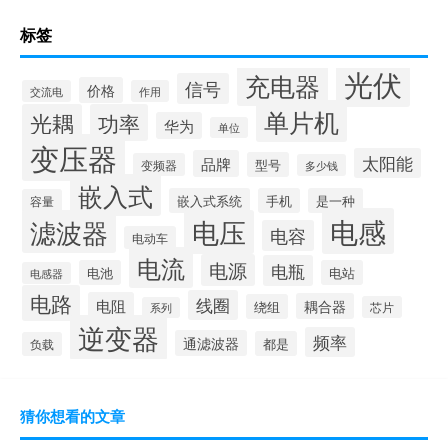
标签
光伏
充电器
信号
价格
交流电
作用
单片机
光耦
功率
华为
单位
变压器
太阳能
品牌
型号
变频器
多少钱
嵌入式
嵌入式系统
手机
是一种
容量
电感
滤波器
电压
电容
电动车
电流
电源
电瓶
电池
电站
电感器
电路
线圈
电阻
耦合器
绕组
芯片
系列
逆变器
频率
通滤波器
都是
负载
猜你想看的文章