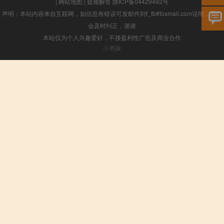
|
网站地图
|
疑难解答
陕ICP备04429492号
声明：本站内容来自互联网，如信息有错误可发邮件到f_fb#foxmail.com说明，我们
会及时纠正，谢谢
本站仅为个人兴趣爱好，不接盈利性广告及商业合作
小男孩