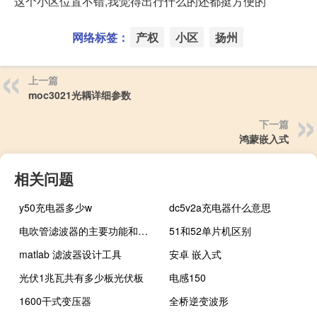
这个小区位置不错,我觉得出行什么的还都挺方便的
网络标签：
产权
小区
扬州
上一篇
moc3021光耦详细参数
下一篇
鸿蒙嵌入式
相关问题
y50充电器多少w
dc5v2a充电器什么意思
电吹管滤波器的主要功能和作用是什么
51和52单片机区别
matlab 滤波器设计工具
安卓 嵌入式
光伏1兆瓦共有多少板光伏板
电感150
1600干式变压器
全桥逆变波形