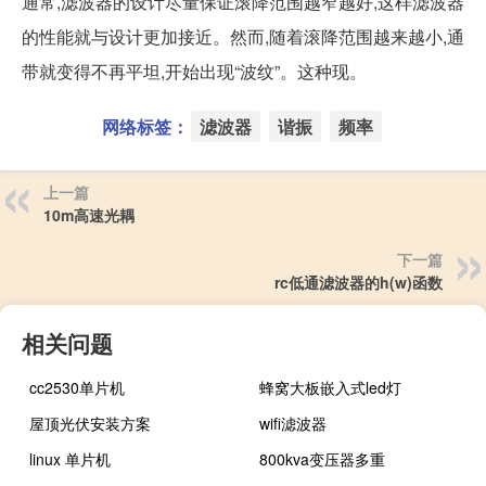
通常,滤波器的设计尽量保证滚降范围越窄越好,这样滤波器
的性能就与设计更加接近。然而,随着滚降范围越来越小,通
带就变得不再平坦,开始出现“波纹”。这种现。
网络标签：
滤波器
谐振
频率
上一篇
10m高速光耦
下一篇
rc低通滤波器的h(w)函数
相关问题
cc2530单片机
蜂窝大板嵌入式led灯
屋顶光伏安装方案
wifi滤波器
linux 单片机
800kva变压器多重