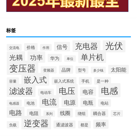
标签
光伏
充电器
信号
价格
交流电
作用
单片机
光耦
功率
华为
单位
变压器
太阳能
品牌
型号
变频器
多少钱
嵌入式
嵌入式系统
手机
是一种
容量
电感
滤波器
电压
电容
电动车
电流
电源
电瓶
电池
电站
电感器
电路
线圈
电阻
耦合器
绕组
芯片
系列
逆变器
频率
通滤波器
都是
负载