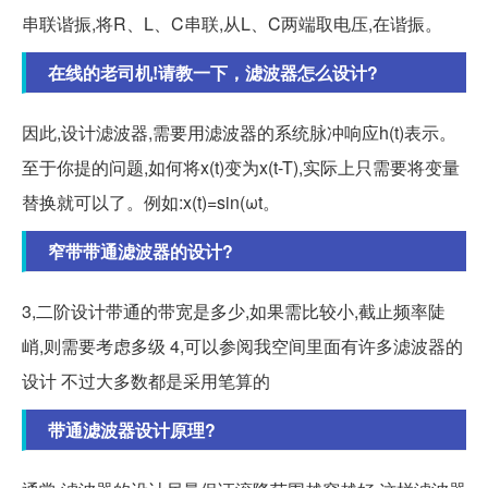
串联谐振,将R、L、C串联,从L、C两端取电压,在谐振。
在线的老司机!请教一下，滤波器怎么设计?
因此,设计滤波器,需要用滤波器的系统脉冲响应h(t)表示。
至于你提的问题,如何将x(t)变为x(t-T),实际上只需要将变量
替换就可以了。例如:x(t)=sin(ωt。
窄带带通滤波器的设计?
3,二阶设计带通的带宽是多少,如果需比较小,截止频率陡
峭,则需要考虑多级 4,可以参阅我空间里面有许多滤波器的
设计 不过大多数都是采用笔算的
带通滤波器设计原理?