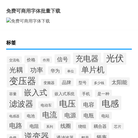
免费可商用字体批量下载
标签
光伏
充电器
信号
价格
交流电
作用
单片机
光耦
功率
华为
单位
变压器
太阳能
品牌
型号
变频器
多少钱
嵌入式
嵌入式系统
手机
是一种
容量
电感
滤波器
电压
电容
电动车
电流
电源
电瓶
电池
电站
电感器
电路
线圈
电阻
耦合器
绕组
芯片
系列
逆变器
频率
通滤波器
都是
负载