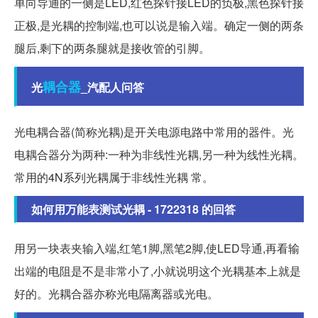
单向导通的一侧是LED,红色探针接LED的负极,黑色探针接
正极,是光耦的控制端,也可以说是输入端。确定一侧的两条
腿后,剩下的两条腿就是接收管的引脚。
耦合器
光
_汽配人问答
光电耦合器(简称光耦)是开关电源电路中常用的器件。光
电耦合器分为两种:一种为非线性光耦,另一种为线性光耦。
常用的4N系列光耦属于非线性光耦 常。
如何用万能表测试光耦 - 1722318 的回答
用另一块表夹输入端,红笔1脚,黑笔2脚,使LED导通,再看输
出端的电阻是不是非常小了,小就说明这个光耦基本上就是
好的。光耦合器亦称光电隔离器或光电。