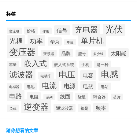
标签
光伏
充电器
信号
价格
交流电
作用
单片机
光耦
功率
华为
单位
变压器
太阳能
品牌
型号
变频器
多少钱
嵌入式
嵌入式系统
手机
是一种
容量
电感
滤波器
电压
电容
电动车
电流
电源
电瓶
电池
电站
电感器
电路
线圈
电阻
耦合器
绕组
芯片
系列
逆变器
频率
通滤波器
都是
负载
猜你想看的文章