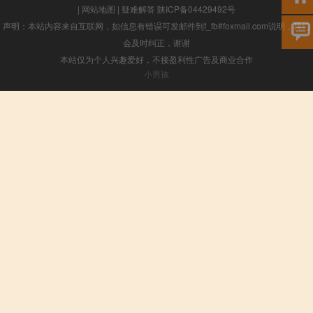
|
网站地图
|
疑难解答
陕ICP备04429492号
声明：本站内容来自互联网，如信息有错误可发邮件到f_fb#foxmail.com说明，我们
会及时纠正，谢谢
本站仅为个人兴趣爱好，不接盈利性广告及商业合作
小男孩